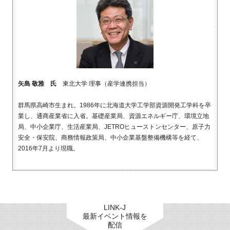
矢島 敬雅 氏
東北大学 理事（産学連携担当）
群馬県高崎市生まれ。1986年に北海道大学工学部資源開発工学科を卒
業し、通商産業省に入省。基礎産業局、資源エネルギー庁、環境立地
局、中小企業庁、生活産業局、JETROヒューストンセンター、原子力
安全・保安院、商務情報政策局、中小企業基盤整備機構等を経て、
2016年7月より現職。
LINK-J
最新イベント情報を
配信