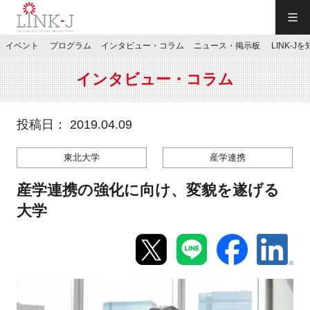
一般社団法人LINK-J／LINK-J
イベント
プログラム
インタビュー・コラム
ニュース・掲示板
LINK-J
JP
／
EN
インタビュー・コラム
投稿日： 2019.04.09
東北大学
産学連携
特別会員専用メニュー
産学連携の強化に向け、変貌を遂げる
施設ご予約
大学
お問い合わせ
マイページ