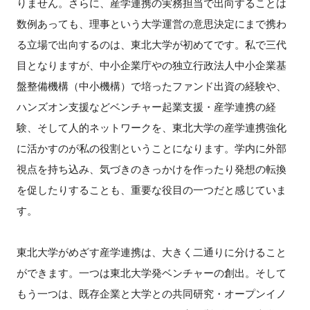
りません。さらに、産学連携の実務担当で出向することは
数例あっても、理事という大学運営の意思決定にまで携わ
る立場で出向するのは、東北大学が初めてです。私で三代
閉じる
目となりますが、中小企業庁やの独立行政法人中小企業基
盤整備機構（中小機構）で培ったファンド出資の経験や、
ハンズオン支援などベンチャー起業支援・産学連携の経
験、そして人的ネットワークを、東北大学の産学連携強化
に活かすのが私の役割ということになります。学内に外部
視点を持ち込み、気づきのきっかけを作ったり発想の転換
を促したりすることも、重要な役目の一つだと感じていま
す。
東北大学がめざす産学連携は、大きく二通りに分けること
ができます。一つは東北大学発ベンチャーの創出。そして
もう一つは、既存企業と大学との共同研究・オープンイノ