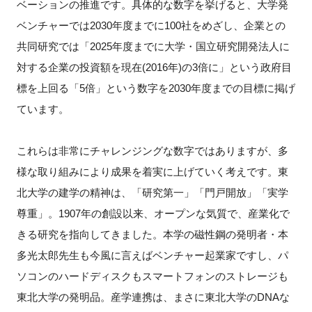
ベーションの推進です。具体的な数字を挙げると、大学発
ベンチャーでは2030年度までに100社をめざし、企業との
共同研究では「2025年度までに大学・国立研究開発法人に
対する企業の投資額を現在(2016年)の3倍に」という政府目
標を上回る「5倍」という数字を2030年度までの目標に掲げ
ています。
これらは非常にチャレンジングな数字ではありますが、多
様な取り組みにより成果を着実に上げていく考えです。東
北大学の建学の精神は、「研究第一」「門戸開放」「実学
尊重」。1907年の創設以来、オープンな気質で、産業化で
きる研究を指向してきました。本学の磁性鋼の発明者・本
多光太郎先生も今風に言えばベンチャー起業家ですし、パ
ソコンのハードディスクもスマートフォンのストレージも
東北大学の発明品。産学連携は、まさに東北大学のDNAな