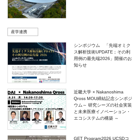
産学連携
シンポジウム 「先端オミク
ス解析技術UPDATE；その利
用例の最先端2026」開催のお
知らせ
近畿大学 × Nakanoshima
Qross MOU締結記念シンポジ
ウム～ 研究シーズの社会実装
と未来医療イノベーション・
エコシステムの構築 ～
GET Program2026 UCSDコ