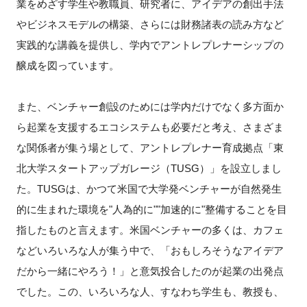
業をめざす学生や教職員、研究者に、アイデアの創出手法
やビジネスモデルの構築、さらには財務諸表の読み方など
実践的な講義を提供し、学内でアントレプレナーシップの
醸成を図っています。
また、ベンチャー創設のためには学内だけでなく多方面か
ら起業を支援するエコシステムも必要だと考え、さまざま
な関係者が集う場として、アントレプレナー育成拠点「東
北大学スタートアップガレージ（TUSG）」を設立しまし
た。TUSGは、かつて米国で大学発ベンチャーが自然発生
的に生まれた環境を"人為的に""加速的に"整備することを目
指したものと言えます。米国ベンチャーの多くは、カフェ
などいろいろな人が集う中で、「おもしろそうなアイデア
だから一緒にやろう！」と意気投合したのが起業の出発点
でした。この、いろいろな人、すなわち学生も、教授も、