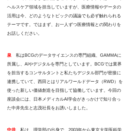
ヘルスケア領域を担当していますが、医療情報やデータの
活用は今、どのようなトピックの議論でも必ず触れられる
テーマです。ではまず、お一人ずつ医療情報との関わりを
お話しください。
泉
私は
BCG
のデータサイエンスの専門組織、
GAMMA
に
所属し、
AI
やデジタルを専門としています。
BCG
では業界
を担当するコンサルタントと私たちデジタル部門が密接に
連携していて、西田とはリアルワールドデータ（
RWD
）を
使った新しい価値創造を目指して協働しています。今回の
座談会には、日本メディカル
AI
学会がきっかけで知り合っ
た中井先生と志茂社長をお誘いしました。
中井
私は、理学部の出身で、
2003
年から東京大学医科学