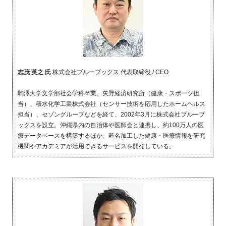
志茂 英之 氏
株式会社ブルーブックス 代表取締役 / CEO
駒澤大学文学部社会学科卒業。矢野経済研究所（健康・スポーツ担
当）、積水化学工業株式会社（センサー技術を応用したホームヘルス
担当）、セゾングループなどを経て、
2002
年
3
月に株式会社ブルーブ
ックスを設立。沖縄県内の自治体や医師会と連携し、約
100
万人の医
療データベースを構築するほか、匿名加工した健康・医療情報を研究
機関やアカデミアが活用できるサービスを開発している。