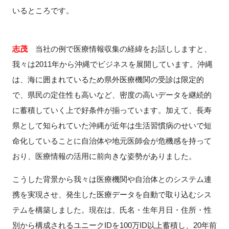
いるところです。
志茂
当社の例で医療情報収集の経緯をお話ししますと、
我々は
2011
年から沖縄でビジネスを展開しています。沖縄
は、海に囲まれているため県外医療機関の受診は限定的
で、県民の定住性も高いなど、密度の高いデータを継続的
に蓄積していく上で好条件が揃っています。加えて、長寿
県として知られていた沖縄が近年は生活習慣病のせいで短
命化していることに自治体や地元医師会が危機感を持って
おり、医療情報の活用に前向きな姿勢がありました。
こうした背景から我々は医療機関や自治体とのシステム連
携を実現させ、発生した医療データを自動で取り込むシス
テムを構築しました。現在は、氏名・生年月日・住所・性
別から構成されるユニーク
ID
を
100
万
ID
以上蓄積し、
20
年前