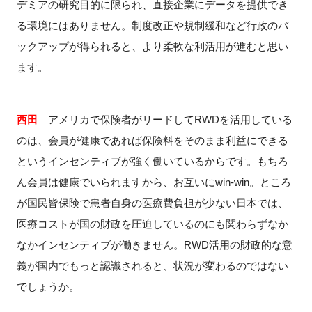
デミアの研究目的に限られ、直接企業にデータを提供でき
る環境にはありません。制度改正や規制緩和など行政のバ
ックアップが得られると、より柔軟な利活用が進むと思い
ます。
西田
アメリカで保険者がリードして
RWD
を活用している
のは、会員が健康であれば保険料をそのまま利益にできる
というインセンティブが強く働いているからです。もちろ
ん会員は健康でいられますから、お互いに
win-win
。ところ
が国民皆保険で患者自身の医療費負担が少ない日本では、
医療コストが国の財政を圧迫しているのにも関わらずなか
なかインセンティブが働きません。
RWD
活用の財政的な意
義が国内でもっと認識されると、状況が変わるのではない
でしょうか。