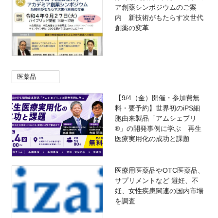
ア創薬シンポジウムのご案
内 新技術がもたらす次世代
創薬の変革
医薬品
【9/4（金）開催・参加費無
料・要予約】世界初のiPS細
胞由来製品「アムシェプリ
®」の開発事例に学ぶ 再生
医療実用化の成功と課題
医療用医薬品やOTC医薬品、
サプリメントなど 避妊、不
妊、女性疾患関連の国内市場
を調査