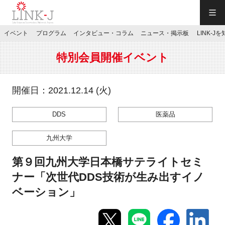
一般社団法人LINK-J／LINK-J
イベント
プログラム
インタビュー・コラム
ニュース・掲示板
LINK-J
JP
／
EN
特別会員開催イベント
開催日：2021.12.14 (火)
DDS
医薬品
特別会員専用メニュー
九州大学
施設ご予約
第９回九州大学日本橋サテライトセミ
ナー「次世代DDS技術が生み出すイノ
お問い合わせ
ベーション」
マイページ