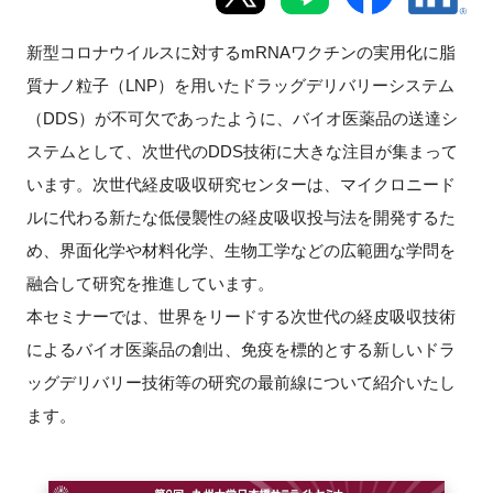
新規登録
新型コロナウイルスに対するmRNAワクチンの実用化に脂
質ナノ粒子（LNP）を用いたドラッグデリバリーシステム
イベント
（DDS）が不可欠であったように、バイオ医薬品の送達シ
ステムとして、次世代のDDS技術に大きな注目が集まって
プログラム
います。次世代経皮吸収研究センターは、マイクロニード
インタビュー・コラム
ルに代わる新たな低侵襲性の経皮吸収投与法を開発するた
め、界面化学や材料化学、生物工学などの広範囲な学問を
ニュース・掲示板
融合して研究を推進しています。
本セミナーでは、世界をリードする次世代の経皮吸収技術
LINK-Jを知る
によるバイオ医薬品の創出、免疫を標的とする新しいドラ
ッグデリバリー技術等の研究の最前線について紹介いたし
特別会員
ます。
施設・アクセス