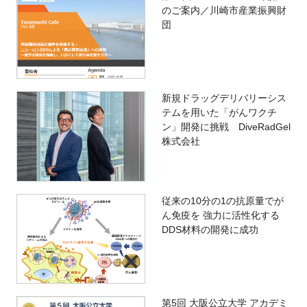
のご案内／川崎市産業振興財
団
新規ドラッグデリバリーシス
テムを用いた「がんワクチ
ン」開発に挑戦 DiveRadGel
株式会社
従来の10分の1の抗原量でが
ん免疫を 強力に活性化する
DDS材料の開発に成功
第5回 大阪公立大学 アカデミ