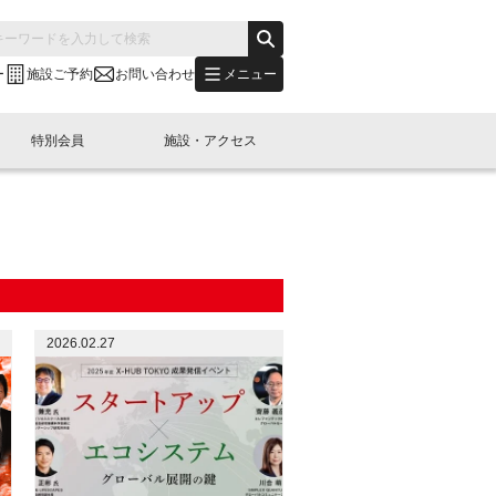
メニュー
ー
施設ご予約
お問い合わせ
特別会員
施設・アクセス
's "LINK-BioBAY TOKYO"？
s LINK-J WEST
申し込み
ご予約
(News Letter)
特別会員開催
ニュース・事業紹介
内容
橋コラム
出展・参加
イベント
B日本橋エリアについて
2026.02.27