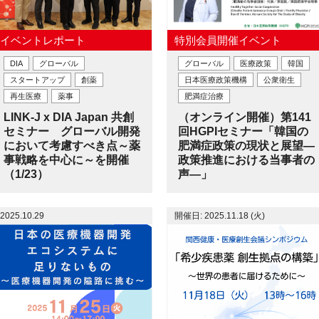
イベントレポート
特別会員開催イベント
DIA
グローバル
グローバル
医療政策
韓国
スタートアップ
創薬
日本医療政策機構
公衆衛生
再生医療
薬事
肥満症治療
LINK-J x DIA Japan 共創
（オンライン開催）第141
セミナー グローバル開発
回HGPIセミナー「韓国の
において考慮すべき点～薬
肥満症政策の現状と展望―
事戦略を中心に～を開催
政策推進における当事者の
（1/23）
声―」
2025.10.29
開催日: 2025.11.18 (火)