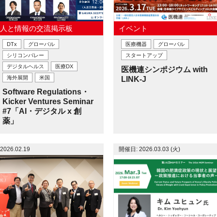
人と情報の交流掲示板
イベント
DTx
グローバル
医療機器
グローバル
シリコンバレー
スタートアップ
デジタルヘルス
医療DX
医機連シンポジウム with
海外展開
米国
LINK-J
Software Regulations・
Kicker Ventures Seminar
#7「AI・デジタル x 創
薬」
2026.02.19
開催日: 2026.03.03 (火)