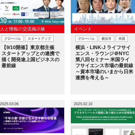
人と情報の交流掲示板
イベント
グローバル
スタートアップ
グローバル
横浜市
米国
【9/10開催】東京都主催
横浜・LINK-J ライフサイ
スタートアップとの連携で
エンス・ラウンジ＠NYC
描く開発途上国ビジネスの
第八回セミナー 米国ライ
最前線
フサイエンス市場の最前線
～資本市場のいまから日米
連携を考える～
2025.03.06
2025.02.10