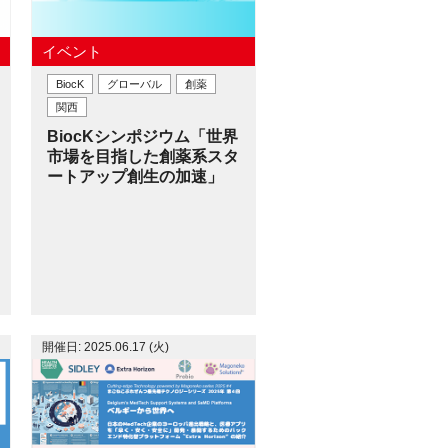
イベント
BiocK
グローバル
創薬
関西
BiocKシンポジウム「世界
市場を目指した創薬系スタ
ートアップ創生の加速」
開催日: 2025.06.17 (火)