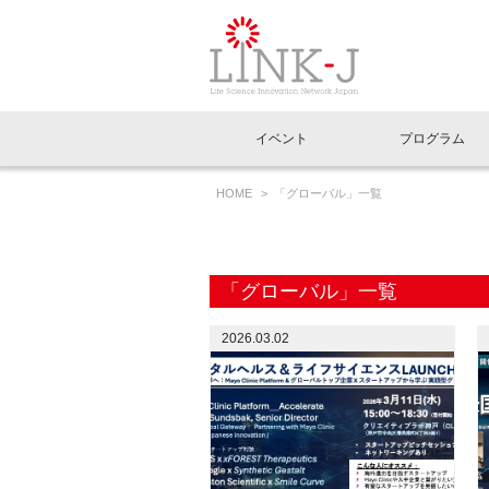
一般社団法人LI
イベント
プログラム
FAQ
イベントお知らせメール登録
HOME
「グローバル」一覧
イベント一覧
インタビュー・コラム一覧
ニュース一覧
Out of Box相談室
理事長挨拶
特別会員一覧
ラウンジ・会議室
LINK-J主催・共催
スペシャルインタビュー
トピック
特別
プレ
国内外連携
専用メニューはこちら
アクセス
「グローバル」一覧
LINK-J協賛・協力
連載コラム
メディア情報
出展
海外
組織概要
2026.03.02
過去イベント
事務局だより
アクセラレーション
マイ
イベ
協賛・協力
施設