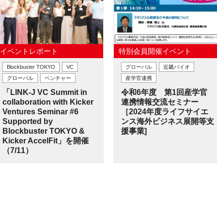
イベントレポート
特別会員開催イベント
Blockbuster TOKYO
VC
グローバル
近畿バイオ
グローバル
ベンチャー
産学官連携
「LINK-J VC Summit in
令和6年度 第1回産学官
collaboration with Kicker
連携情報交流セミナー
Ventures Seminar #6
［2024年度ライフサイエ
Supported by
ンス海外ビジネス展開等支
Blockbuster TOKYO &
援事業]
Kicker AccelFit」を開催
（7/11）