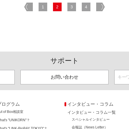
prev
1
2
3
4
next
サポート
お問い合わせ
プログラム
インタビュー・コラム
ut of Box相談室
インタビュー・コラム一覧
スペシャルインタビュー
hat's "UNIKORN"？
会報誌（News Letter）
hat's "LINK-BioBAY TOKYO"？