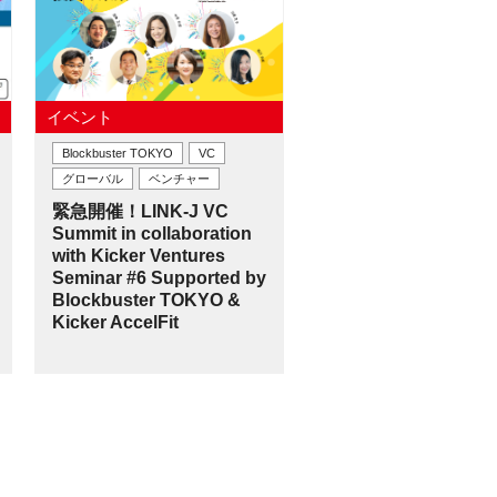
イベント
Blockbuster TOKYO
VC
グローバル
ベンチャー
緊急開催！LINK-J VC
Summit in collaboration
with Kicker Ventures
Seminar #6 Supported by
Blockbuster TOKYO &
Kicker AccelFit