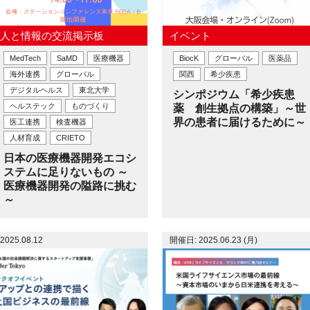
人と情報の交流掲示板
イベント
MedTech
SaMD
医療機器
BiocK
グローバル
医薬品
海外連携
グローバル
関西
希少疾患
デジタルヘルス
東北大学
シンポジウム「希少疾患
ヘルステック
ものづくり
薬 創生拠点の構築」～世
界の患者に届けるために～
医工連携
検査機器
人材育成
CRIETO
日本の医療機器開発エコシ
ステムに足りないもの ～
医療機器開発の隘路に挑む
～
2025.08.12
開催日: 2025.06.23 (月)