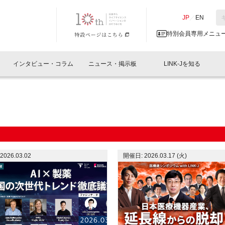
NK-J／LINK-J
JP
／
EN
特別会員専用メニュ
インタビュー・コラム
ニュース・掲示板
LINK-Jを知る
イベントレポート一覧
人と情報の交流掲示板一覧
What's "UNIKORN"？
Why in Nihonbashi
特別会員について
オフィス・ラボ
What
What’
入会
施設
会員開催
スリリース
ベンチャーインタビュー
LINK-J主催・共催
会員プレスリリース
会報誌 
サポーター紹介
事業
閉じる
・参加
関連
サポーターコラム
LINK-J協賛・協力
募集
日本
パンフレット
GT
2026.03.02
開催日: 2026.03.17 (火)
ページ
ント告知