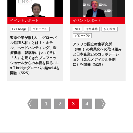
イベントレポート
イベントレポート
LxT bridge
グローバル
NIH
海外連携
がん医療
グローバル
製薬企業が欲しい「グローバ
ル活躍人材」とは！～ホテ
アメリカ国立衛生研究所
ル、ヘッドハンティング、医
（NIH）の商業化への取り組み
療機器、製薬業において常に
と日本企業とのコラボレーシ
「人」を観てきたプロフェッ
ョン（楽天メディカルを例
ショナルからの本音を探る～L
に）を開催（5/19）
x T bridgeグローバル編vol.4を
開催（5/25）
prev
1
2
3
4
next