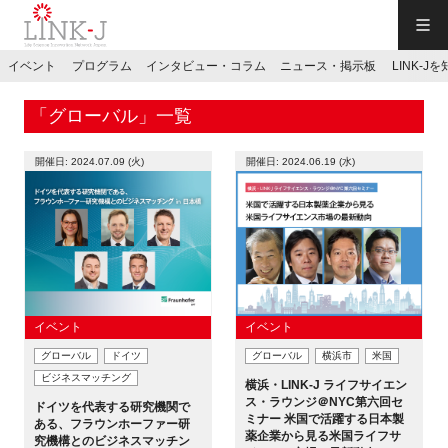
一般社団法人LINK-J／LINK-J
イベント
プログラム
インタビュー・コラム
ニュース・掲示板
LINK-J
JP
／
EN
「グローバル」一覧
開催日: 2024.07.09 (火)
開催日: 2024.06.19 (水)
特別会員専用メニュー
施設ご予約
イベント
イベント
グローバル
ドイツ
グローバル
横浜市
米国
お問い合わせ
ビジネスマッチング
横浜・LINK-J ライフサイエン
ス・ラウンジ＠NYC第六回セ
ドイツを代表する研究機関で
ミナー 米国で活躍する日本製
マイページ
ある、フラウンホーファー研
薬企業から見る米国ライフサ
究機構とのビジネスマッチン