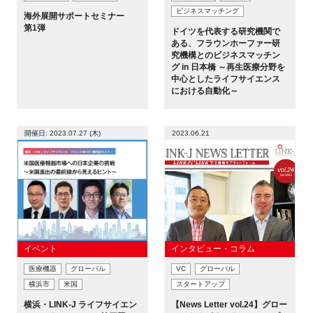
ビジネスマッチング
海外展開サポートセミナー
第1弾
ドイツを代表する研究機関で
ある、フラウンホーファー研
究機構とのビジネスマッチン
グ in 日本橋 ～再生医療分野を
中心としたライフサイエンス
における自動化～
開催日: 2023.07.27 (木)
2023.06.21
イベント
インタビュー・コラム
医療機器
グローバル
VC
グローバル
横浜市
米国
スタートアップ
横浜・LINK-J ライフサイエン
【News Letter vol.24】グロー