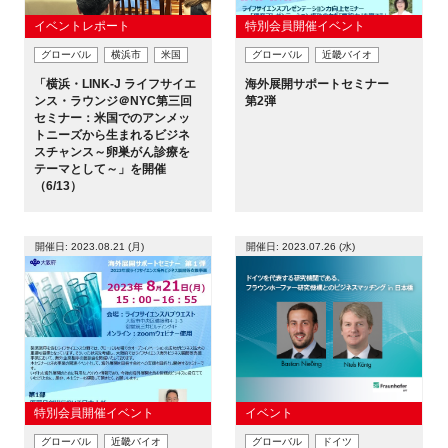
イベントレポート
特別会員開催イベント
グローバル
横浜市
米国
グローバル
近畿バイオ
「横浜・LINK-J ライフサイエ
海外展開サポートセミナー
ンス・ラウンジ＠NYC第三回
第2弾
セミナー：米国でのアンメッ
トニーズから生まれるビジネ
スチャンス～卵巣がん診療を
テーマとして～」を開催
（6/13）
開催日: 2023.08.21 (月)
開催日: 2023.07.26 (水)
特別会員開催イベント
イベント
グローバル
近畿バイオ
グローバル
ドイツ