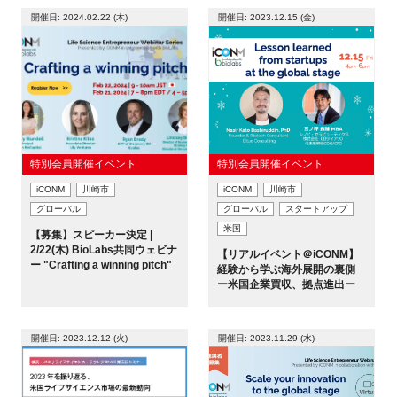
FAQ
開催日: 2024.02.22 (木)
開催日: 2023.12.15 (金)
イベントお知らせメール登録
特別会員開催イベント
特別会員開催イベント
iCONM
川崎市
iCONM
川崎市
グローバル
グローバル
スタートアップ
米国
【募集】スピーカー決定 |
2/22(木) BioLabs共同ウェビナ
【リアルイベント＠iCONM】
ー "Crafting a winning pitch"
経験から学ぶ海外展開の裏側
ー米国企業買収、拠点進出ー
開催日: 2023.12.12 (火)
開催日: 2023.11.29 (水)