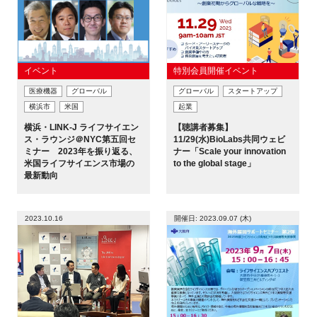
閉じる
イベント
特別会員開催イベント
医療機器
グローバル
グローバル
スタートアップ
横浜市
米国
起業
横浜・LINK-J ライフサイエン
【聴講者募集】
ス・ラウンジ＠NYC第五回セ
11/29(水)BioLabs共同ウェビ
ミナー 2023年を振り返る、
ナー「Scale your innovation
米国ライフサイエンス市場の
to the global stage」
最新動向
2023.10.16
開催日: 2023.09.07 (木)