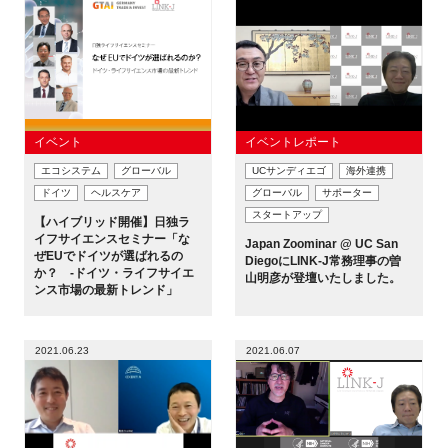
イベント
イベントレポート
エコシステム
グローバル
UCサンディエゴ
海外連携
ドイツ
ヘルスケア
グローバル
サポーター
スタートアップ
【ハイブリッド開催】日独ラ
イフサイエンスセミナー「な
Japan Zoominar @ UC San
ぜEUでドイツが選ばれるの
DiegoにLINK-J常務理事の曽
か？ -ドイツ・ライフサイエ
山明彦が登壇いたしました。
ンス市場の最新トレンド」
2021.06.23
2021.06.07