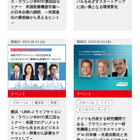
ス・ラウンジ＠NYC第四回セ
バルをめざすスタートアップ
ミナー 米国医療機器市場へ
に追い風となる環境変化
の日本企業の挑戦 ～米国進
出の最前線から見えるヒント
～
開催日: 2023.06.13 (火)
開催日: 2023.05.24 (水)
イベント
イベント
グローバル
横浜市
米国
グローバル
ドイツ
ビジネスマッチング
横浜・LINK-J ライフサイエン
ス・ラウンジ＠NYC第三回セ
ドイツを代表する研究機関で
ミナー：米国でのアンメット
ある、フラウンホーファー研
ニーズから生まれるビジネス
究機構とのビジネスマッチン
チャンス～卵巣がん診療をテ
グ in 日本橋 ～生産自動化と光
ーマとして～
学イメージング / ライフサイエ