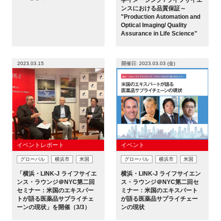
ンスにおける品質保証～
"Production Automation and
Optical Imaging/ Quality
Assurance in Life Science"
2023.03.15
開催日: 2023.03.03 (金)
イベントレポート
イベント
グローバル
横浜市
米国
グローバル
横浜市
米国
「横浜・LINK-J ライフサイエ
横浜・LINK-J ライフサイエン
ンス・ラウンジ＠NYC第二回
ス・ラウンジ＠NYC第二回セ
セミナー：米国のエキスパー
ミナー：米国のエキスパート
トが語る医薬品サプライチェ
が語る医薬品サプライチェー
ーンの現状」を開催（3/3）
ンの現状