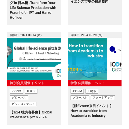
イエンス市場の最新動向
グ in 日本橋 -Transform Your
Life Science Production with
新規登録
Fraunhofer IPT and Harro
Höfliger
イベント
開催日: 2024.03.14 (木)
開催日: 2024.02.29 (木)
プログラム
インタビュー・コラム
ニュース・掲示板
特別会員開催イベント
特別会員開催イベント
LINK-Jを知る
iCONM
川崎市
iCONM
川崎市
グローバル
グローバル
スタートアップ
特別会員
ピッチコンテスト
【独Evotec来日イベント】
How to transition from
【3/14 聴講者募集】Global
Academia to Industry
施設・アクセス
life-science pitch 2024