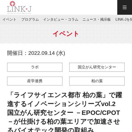
一般社団法人LINK-J／LINK-J
イベント
プログラム
インタビュー・コラム
ニュース・掲示板
LINK-J
JP
／
EN
イベント
開催日：2022.09.14 (水)
ラボ
国立がん研究センター
特別会員専用メニュー
産学連携
柏の葉
施設ご予約
「ライフサイエンス都市 柏の葉」で躍
進するイノベーションシリーズvol.2
お問い合わせ
国立がん研究センター －EPOC/CPOT
－が仕掛ける柏の葉エリアで加速させ
マイページ
るバイオテック開発の取組み