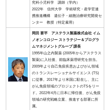
究科小児科学 講師（学内）
2022年 信州大学 学術研究・産学官連
携推進機構 遺伝子・細胞治療研究開発セ
ンター 教授（特定雇用）
岡田 要平 アステラス製薬株式会社 イム
ノオンコロジー ストラテジー＆プログラ
ムマネジメントグループ 課長
1995年山之内製薬 (2005年からアステラス
製薬)に入社後、前臨床薬理研究を担当。
2009年より自己免疫疾患およびがん領域
のトランスレーショナルサイエンス (TS)
に従事。2017年より米国に駐在し、主に
がん免疫領域のプロジェクトのTSをリー
ド。2022年4月に日本に帰任後、がん免疫
領域の研究戦略立案、推進する部署に所
属。