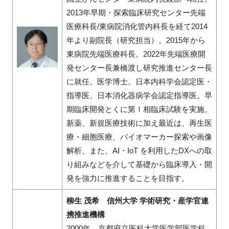
2013年早期・探索臨床研究センター先端
医療科長/東病院消化管内科長を経て2014
年より副院長（研究担当）。2015年から
東病院先端医療科長。2022年先端医療開
発センター長兼橋渡し研究推進センター長
に就任。医学博士。日本内科学会認定医・
指導医、日本消化器病学会認定指導医。早
期臨床開発とくに第Ⅰ相臨床試験を実施。
新薬、新規医療技術に加え最近は、再生医
療・細胞医療、バイオマーカー探索や画像
解析、また、AI・IoT を利用したDXへの取
り組みなどを介して基礎から臨床導入・開
発を強力に推進することを目指す。
柳生 茂希 信州大学 学術研究・産学官連
携推進機構
2000年 京都府立医科大学医学部医学科