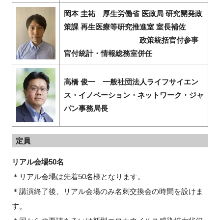
岡本 圭祐 厚生労働省 医政局 研究開発政
策課 再生医療等研究推進室 室長補佐
政策統括官付参事
官付統計・情報総務室併任
高橋 俊一 一般社団法人ライフサイエン
ス・イノベーション・ネットワーク・ジャ
パン事務局長
定員
リアル会場50名
＊リアル会場は先着50名様となります。
＊講演終了後、リアル会場のみ名刺交換会の時間を設けま
す。