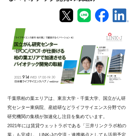
新規登録
イベント
プログラム
インタビュー・コラム
ニュース・掲示板
LINK-Jを知る
千葉県柏の葉エリアは、東京大学・千葉大学、国立がん研
究センター東病院、産総研などライフサイエンス分野での
特別会員
研究機関の集積が加速化し注目を集めています。
施設・アクセス
2021年には賃貸ウェットラボである「三井リンクラボ柏の
葉」も完成し、LINK-Jの交流・連携拠点としても活用予定