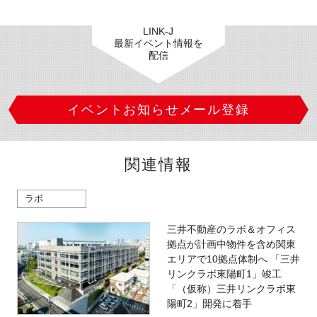
LINK-J
最新イベント情報を
配信
イベントお知らせメール登録
関連情報
ラボ
三井不動産のラボ＆オフィス
拠点が計画中物件を含め関東
エリアで10拠点体制へ 「三井
リンクラボ東陽町1」竣工
「（仮称）三井リンクラボ東
陽町2」開発に着手