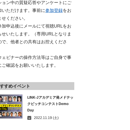
ション中の質疑応答やアンケートにご
加いただけます。事前に
参加登録
をお
ませください。
参加申込後にメールにて視聴URLをお
らせいたします。（専用URLとなりま
ので、他者との共有はお控えくださ
）
ウェビナーの操作方法等はご自身で事
にご確認をお願いいたします。
すすめイベント
LINK-Jアカデミア発メドテッ
クピッチコンテストDemo
Day
2022.11.19 (土)