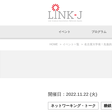
一般社団法人LI
イベント
プログラム
FAQ
イベントお知らせメール登録
HOME
イベント一覧
名古屋大学発！先進的な
イベント一覧
インタビュー・コラム一覧
ニュース一覧
Out of Box相談室
理事長挨拶
特別会員一覧
ラウンジ・会議室
LINK-J主催・共催
スペシャルインタビュー
トピック
特別
プレ
国内外連携
専用メニューはこちら
アクセス
LINK-J協賛・協力
連載コラム
メディア情報
出展
海外
組織概要
過去イベント
事務局だより
アクセラレーション
マイ
イベ
開催日：2022.11.22 (火)
協賛・協力
施設
ネットワーキング・トーク
糖鎖