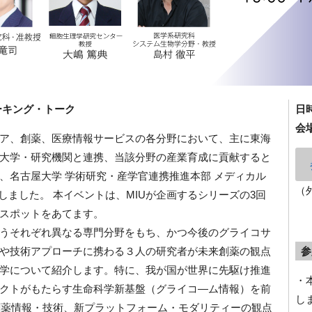
ワーキング・トーク
日
会
ア、創薬、医療情報サービスの各分野において、主に東海
大学・研究機関と連携、当該分野の産業育成に貢献すると
、名古屋大学 学術研究・産学官連携推進本部 メディカル
（
しました。 本イベントは、MIUが企画するシリーズの3回
スポットをあてます。
うそれぞれ異なる専門分野をもち、かつ今後のグライコサ
や技術アプローチに携わる３人の研究者が未来創薬の観点
参
学について紹介します。特に、我が国が世界に先駆け推進
・
クトがもたらす生命科学新基盤（グライコ―ム情報）を前
し
的創薬情報・技術、新プラットフォーム・モダリティーの観点