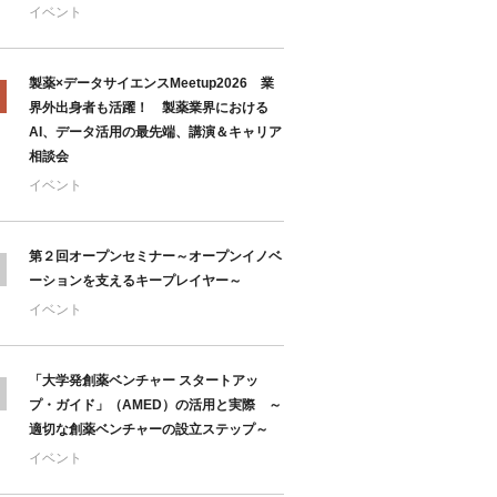
イベント
製薬×データサイエンスMeetup2026 業
界外出身者も活躍！ 製薬業界における
AI、データ活用の最先端、講演＆キャリア
相談会
イベント
第２回オープンセミナー～オープンイノベ
ーションを支えるキープレイヤー～
イベント
「大学発創薬ベンチャー スタートアッ
プ・ガイド」（AMED）の活用と実際 ～
適切な創薬ベンチャーの設立ステップ～
イベント