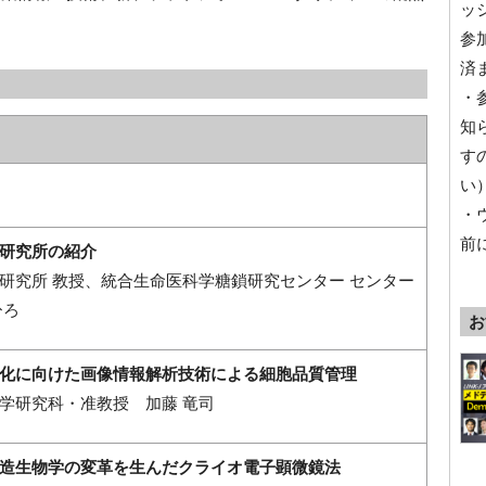
ッ
参
済
・
知
す
い
・
前
研究所の紹介
研究所 教授、統合生命医科学糖鎖研究センター センター
ひろ
お
化に向けた画像情報解析技術による細胞品質管理
学研究科・准教授 加藤 竜司
造生物学の変革を生んだクライオ電子顕微鏡法