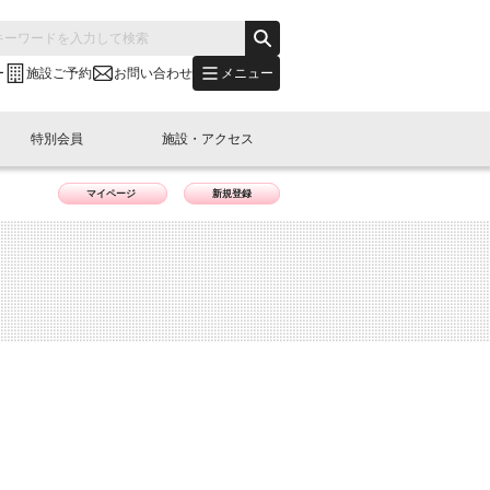
メニュー
ー
施設ご予約
お問い合わせ
特別会員
施設・アクセス
マイページ
新規登録
's "LINK-BioBAY TOKYO"？
s LINK-J WEST
申し込み
ご予約
(News Letter)
特別会員開催
ニュース・事業紹介
内容
橋コラム
出展・参加
イベント
B日本橋エリアについて