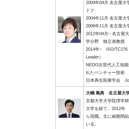
2004年04月 名古屋
ドク
2004年11月 名古
2006年11月 名古
2012年04月~ 名
学分野 独立准教授
2014年~ ISO/TC
Leader）
NEDO次世代人工知
れたベンチャー技術 
日本再生医療学会 Johnson 
大嶋 篤典 名古屋大
京都大学大学院理学研
大学を経て、2012年
ら現職。主に細胞間結
いる。