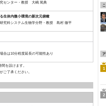
究センター・教授 大嶋 篤典
こ
る生体内微小環境の新次元俯瞰
研究科システム生物学分野・教授 島村 徹平
場合は10分程度延長の可能性あり
ア
時間を設けます。
1
がご了承ください。
2