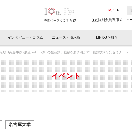
NK-J／LINK-J
JP
／
EN
特別会員専用メニュ
インタビュー・コラム
ニュース・掲示板
LINK-Jを知る
取り組み事例×展望 vol.3 ～第3の生命鎖、糖鎖を解き明かす：糖鎖技術研究セミナー～
イベントレポート一覧
人と情報の交流掲示板一覧
What's "UNIKORN"？
Why in Nihonbashi
特別会員について
オフィス・ラボ
What
What’
入会
施設
会員開催
スリリース
ベンチャーインタビュー
LINK-J主催・共催
会員プレスリリース
会報誌 
サポーター紹介
事業
イベント
閉じる
・参加
関連
サポーターコラム
LINK-J協賛・協力
募集
日本
パンフレット
GT
ページ
ント告知
名古屋大学