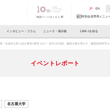
NK-J／LINK-J
JP
／
EN
特別会員専用メニュ
インタビュー・コラム
ニュース・掲示板
LINK-Jを知る
発！先進的な取り組み事例×展望 vol.3 ～第3の生命鎖、糖鎖を解き明かす：糖鎖技術研究セミ
イベントレポート一覧
人と情報の交流掲示板一覧
What's "UNIKORN"？
Why in Nihonbashi
特別会員について
オフィス・ラボ
What
What’
入会
施設
会員開催
スリリース
ベンチャーインタビュー
LINK-J主催・共催
会員プレスリリース
会報誌 
サポーター紹介
事業
イベントレポート
閉じる
・参加
関連
サポーターコラム
LINK-J協賛・協力
募集
日本
パンフレット
GT
ページ
ント告知
名古屋大学