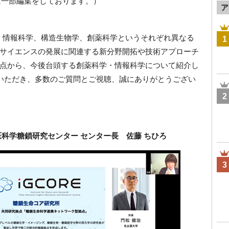
は一部編集をしております。）
ア
は、情報科学、構造生物学、創薬科学というそれぞれ異なる
1
サイエンスの発展に関連する新分野開拓や技術アプローチ
点から、今後台頭する創薬科学・情報科学について紹介し
加いただき、多数のご質問とご視聴、誠にありがとうござい
2
科学糖鎖研究センター センター長 佐藤 ちひろ
3