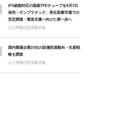
iPS細胞対応の国産TPEチューブを8月3日
発売－サンプラテック、再生医療市場での
安定調達・製造支援へ向けた第一歩へ
人と情報の交流掲示板
国内製薬企業25社の設備投資動向・生産戦
略を調査
人と情報の交流掲示板