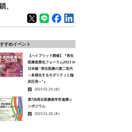
命鎖、
すすめイベント
【ハイブリッド開催】『再生
医療産業化フォーラム2023 in
日本橋 "再生医療の第二世代
～多様化するモダリティと臨
床応用～"』
2023.01.25 (水)
第7回再生医療産学官連携シ
ンポジウム
2023.01.26 (木)