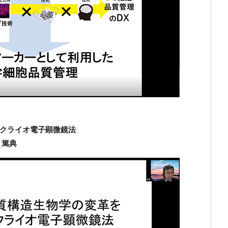
クライオ電子顕微鏡法
 篤典