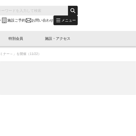
メニュー
ー
施設ご予約
お問い合わせ
特別会員
施設・アクセス
ナー～」を開催（11/22）
's "LINK-BioBAY TOKYO"？
s LINK-J WEST
申し込み
ご予約
(News Letter)
特別会員開催
ニュース・事業紹介
内容
橋コラム
出展・参加
イベント
B日本橋エリアについて