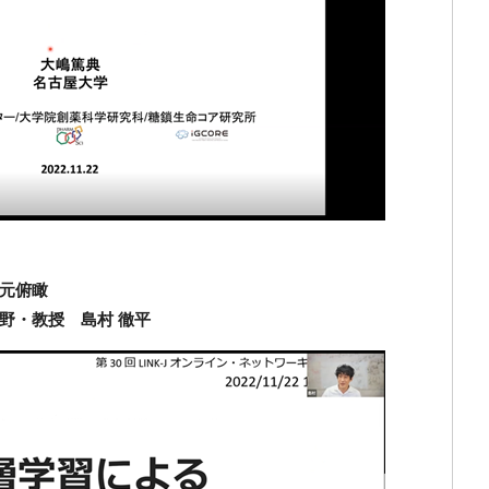
元俯瞰
野・教授 島村 徹平