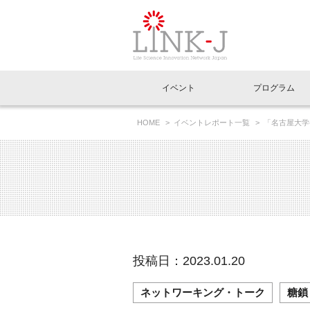
一般社団法人LI
イベント
プログラム
FAQ
イベントお知らせメール登録
HOME
イベントレポート一覧
「名古屋大学
イベント一覧
インタビュー・コラム一覧
ニュース一覧
Out of Box相談室
理事長挨拶
特別会員一覧
ラウンジ・会議室
LINK-J主催・共催
スペシャルインタビュー
トピック
特別
プレ
国内外連携
専用メニューはこちら
アクセス
LINK-J協賛・協力
連載コラム
メディア情報
出展
海外
組織概要
過去イベント
事務局だより
アクセラレーション
マイ
イベ
投稿日：2023.01.20
協賛・協力
施設
ネットワーキング・トーク
糖鎖