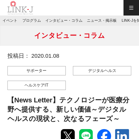
一般社団法人LINK-J／LINK-J
イベント
プログラム
インタビュー・コラム
ニュース・掲示板
LINK-J
JP
／
EN
インタビュー・コラム
投稿日： 2020.01.08
サポーター
デジタルヘルス
特別会員専用メニュー
ヘルスケアIT
施設ご予約
【News Letter】テクノロジーが医療分
野へ提供する、新しい価値～デジタル
お問い合わせ
ヘルスの現状と、次なるフェーズ～
マイページ