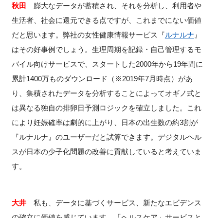
秋田
膨大なデータが蓄積され、それを分析し、利用者や
生活者、社会に還元できる点ですが、これまでにない価値
だと思います。弊社の女性健康情報サービス『
ルナルナ
』
はその好事例でしょう。生理周期を記録・自己管理するモ
バイル向けサービスで、スタートした2000年から19年間に
累計1400万ものダウンロード（※2019年7月時点）があ
り、集積されたデータを分析することによってオギノ式と
は異なる独自の排卵日予測ロジックを確立しました。これ
により妊娠確率は劇的に上がり、日本の出生数の約3割が
『ルナルナ』のユーザーだと試算できます。デジタルヘル
スが日本の少子化問題の改善に貢献していると考えていま
す。
大井
私も、データに基づくサービス、新たなエビデンス
の確立に価値を感じています。「ヘルスケア」サービスと