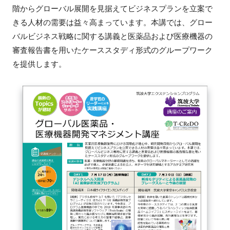
階からグローバル展開を見据えてビジネスプランを立案で
FAQ
きる人材の需要は益々高まっています。本講では、グロー
バルビジネス戦略に関する講義と医薬品および医療機器の
イベントお知らせメール登録
審査報告書を用いたケーススタディ形式のグループワーク
を提供します。