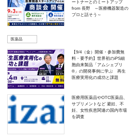
ートナーとのミートアップ
from 長野 ～医療機器製造の
プロと話そう～
医薬品
【9/4（金）開催・参加費無
料・要予約】世界初のiPS細
胞由来製品「アムシェプリ
®」の開発事例に学ぶ 再生
医療実用化の成功と課題
医療用医薬品やOTC医薬品、
サプリメントなど 避妊、不
妊、女性疾患関連の国内市場
を調査