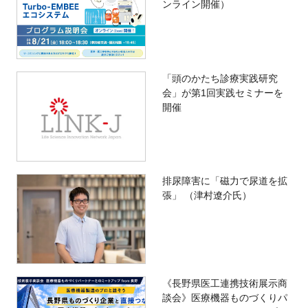
ンライン開催）
「頭のかたち診療実践研究
会」が第1回実践セミナーを
開催
排尿障害に「磁力で尿道を拡
張」 （津村遼介氏）
《長野県医工連携技術展示商
談会》医療機器ものづくりパ