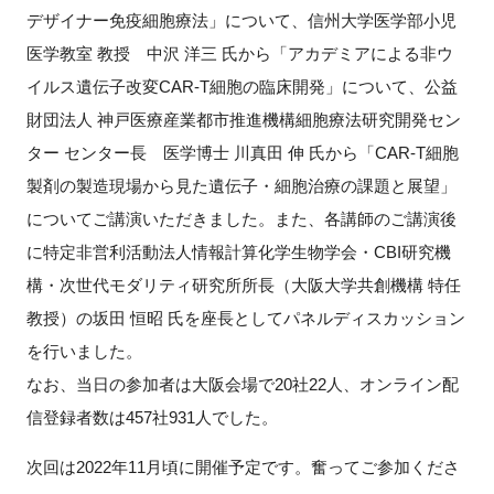
デザイナー免疫細胞療法」について、信州大学医学部小児
医学教室 教授 中沢 洋三 氏から「アカデミアによる非ウ
イルス遺伝子改変CAR-T細胞の臨床開発」について、公益
財団法人 神戸医療産業都市推進機構細胞療法研究開発セン
ター センター長 医学博士 川真田 伸 氏から「CAR-T細胞
製剤の製造現場から見た遺伝子・細胞治療の課題と展望」
についてご講演いただきました。また、各講師のご講演後
に特定非営利活動法人情報計算化学生物学会・CBI研究機
構・次世代モダリティ研究所所長（大阪大学共創機構 特任
教授）の坂田 恒昭 氏を座長としてパネルディスカッション
を行いました。
なお、当日の参加者は大阪会場で20社22人、オンライン配
信登録者数は457社931人でした。
次回は2022年11月頃に開催予定です。奮ってご参加くださ