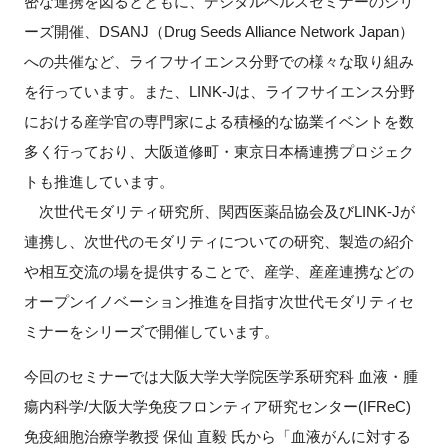
密な連携を図るとともに、デジタルヘルスセミナーのシリ
ーズ開催、DSANJ（Drug Seeds Alliance Network Japan）
への共催など、ライフサイエンス分野での様々な取り組み
閉じる
を行っています。また、LINK-Jは、ライフサイエンス分野
における産学官の専門家による積極的な協業イベントを数
多く行っており、大阪道修町・東京日本橋連携プロジェク
トも推進しています。
次世代モダリティ研究所、関西医薬品協会及びLINK-Jが
連携し、次世代のモダリティについての研究、製造の紹介
や相互交流の場を提供することで、産学、産産連携などの
オープンイノベーション推進を目指す次世代モダリティセ
ミナーをシリーズで開催しています。
今回のセミナーでは大阪大学大学院医学系研究科 血液・腫
瘍内科学/大阪大学免疫フロンティア研究センター(IFReC)
免疫細胞治療学教授 保仙 直毅 氏から「血液がんに対する