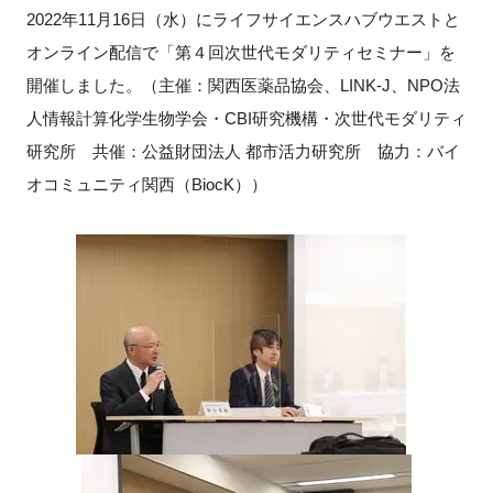
2022年11月16日（水）にライフサイエンスハブウエストと
新規登録
オンライン配信で「第４回次世代モダリティセミナー」を
開催しました。
（主催：関西医薬品協会、LINK-J、NPO法
イベント
人情報計算化学生物学会・CBI研究機構・次世代モダリティ
研究所 共催：公益財団法人 都市活力研究所 協力：バイ
プログラム
オコミュニティ関西（BiocK））
インタビュー・コラム
ニュース・掲示板
LINK-Jを知る
特別会員
施設・アクセス