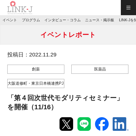
一般社団法人LINK-J／LINK-J
イベント
プログラム
インタビュー・コラム
ニュース・掲示板
LINK-J
JP
／
EN
イベントレポート
投稿日：2022.11.29
創薬
医薬品
特別会員専用メニュー
大阪道修町・東京日本橋連携PJ
施設ご予約
「第４回次世代モダリティセミナー」
を開催（11/16）
お問い合わせ
マイページ