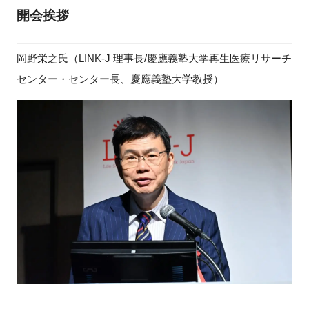
開会挨拶
岡野栄之氏（LINK-J 理事長/慶應義塾大学再生医療リサーチ
閉じる
センター・センター長、慶應義塾大学教授）