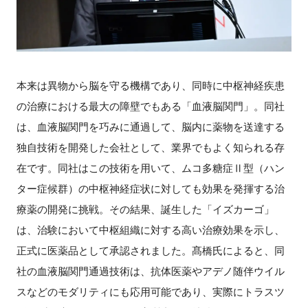
本来は異物から脳を守る機構であり、同時に中枢神経疾患
の治療における最大の障壁でもある「血液脳関門」。同社
は、血液脳関門を巧みに通過して、脳内に薬物を送達する
独自技術を開発した会社として、業界でもよく知られる存
在です。同社はこの技術を用いて、ムコ多糖症Ⅱ型（ハン
ター症候群）の中枢神経症状に対しても効果を発揮する治
療薬の開発に挑戦。その結果、誕生した「イズカーゴ」
は、治験において中枢組織に対する高い治療効果を示し、
正式に医薬品として承認されました。髙橋氏によると、同
社の血液脳関門通過技術は、抗体医薬やアデノ随伴ウイル
スなどのモダリティにも応用可能であり、実際にトラスツ