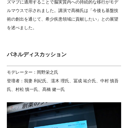
ズマブに適用することで脳実質内への持続的な移行がモデ
ルマウスで示されました。講演で髙橋氏は「今後も基盤技
術の創出を通じて、希少疾患領域に貢献したい」との展望
を述べました。
パネルディスカッション
モデレーター：岡野栄之氏
登壇者：我妻 利紀氏、濡木 理氏、冨成 祐介氏、中村 慎吾
氏、村松 慎一氏、髙橋 健一氏