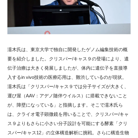
濡木氏は、東京大学で独自に開発したゲノム編集技術の概
要を紹介しました。クリスパー/キャス９の登場により、遺
伝子治療は大きく発展しましたが、体内に遺伝子を直接導
入するin vivo技術の医療応用は、難渋しているのが現状。
濡木氏は「クリスパー/キャス９では分子サイズが大きく、
運び屋（AAV：アデノ随伴ウイルス）に搭載できないこと
が、障壁になっている」と指摘します。そこで濡木氏ら
は、クライオ電子顕微鏡を用いることで、クリスパー/キャ
ス９よりもさらに小さい分子設計を可能にする酵素「クリ
スパー/キャス12」の立体構造解析に挑戦。さらに構造生物