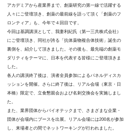
アカデミアから産業界まで、創薬研究の第一線で活躍する
新規登録
人々にご登壇頂き、創薬の最前線を語って頂く「創薬のフ
ロンティア」も、今年で４回目です。
イベント
今回は基調講演として、我妻利紀氏（第一三共株式会社）
にご登壇頂き、同社が誇る「抗体薬物複合体技術」誕生の
プログラム
裏側を、紹介して頂きました。その後も、最先端の創薬モ
インタビュー・コラム
ダリティをテーマに、日本を代表する皆様にご登壇頂きま
した。
ニュース・掲示板
各人の講演終了後は、演者全員参加によるパネルディスカ
ッションを開催。さらに終了後は、リアル会場（東京・日
LINK-Jを知る
本橋）限定で、立食懇親会および名刺交換会を実施しまし
た。
特別会員
また、業界団体からバイオテックまで、さまざまな企業・
団体が会場内にブースを出展。リアル会場には200名が参加
施設・アクセス
し、来場者との間でネットワーキングが行われました。