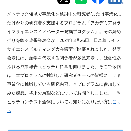
新規登録
メドテック領域で事業化を検討中の研究者/または事業化し
たばかりの研究者を支援するプログラム「アカデミア発ラ
イベント
イフサイエンスイノベーター発掘プログラム」。その締め
括りを飾る成果発表会が、2024年3月26日、日本橋ライフ
プログラム
サイエンスビルディング大会議室で開催されました。発表
インタビュー・コラム
会場には、産学を代表する関係者が多数来場し、独創性あ
ふれる成果報告（ピッチ）に耳を傾けました。そこで今回
ニュース・掲示板
は、本プログラムに挑戦した研究者チームの皆様に、いま
事業化に挑戦している研究内容、本プログラムに参加して
LINK-Jを知る
みた感想、将来の展望などについてお聞きしました。 ※
ピッチコンテスト全体についてお知りになりたい方は
こち
特別会員
ら
施設・アクセス