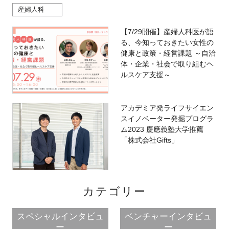
産婦人科
【7/29開催】産婦人科医が語
る、今知っておきたい女性の
健康と政策・経営課題 ～自治
体・企業・社会で取り組むヘ
ルスケア支援～
アカデミア発ライフサイエン
スイノベーター発掘プログラ
ム2023 慶應義塾大学推薦
「株式会社Gifts」
カテゴリー
スペシャルインタビュ
ベンチャーインタビュ
ー
ー