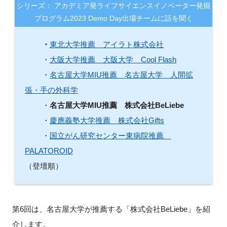
シリーズ： アカデミア発ライフサイエンスイノベーター発掘
FAQ
プログラム2023 Demo Day出場チームに話を聞く
イベントお知らせメール登録
・
東北大学推薦 アイラト株式会社
・
大阪大学推薦 大阪大学 Cool Flash
・
名古屋大学MIU推薦 名古屋大学 人間拡
張・手の外科学
・
名古屋大学MIU推薦 株式会社BeLiebe
・
慶應義塾大学推薦 株式会社Gifts
・
国立がん研究センター東病院推薦
PALATOROID
（登壇順）
第6回は、名古屋大学が推薦する「株式会社BeLiebe」を紹
介します。