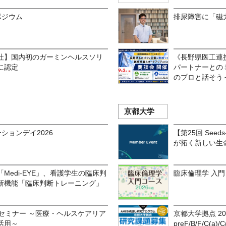
ポジウム
排尿障害に「磁
社】国内初のガーミンヘルスソリ
《長野県医工連
に認定
パートナーとのミ
のプロと話そう
京都大学
ションデイ2026
【第25回 See
が拓く新しい生
Medi-EYE」、看護学生の臨床判
臨床倫理学 入門コ
新機能「臨床判断トレーニング」
セミナー ～医療・ヘルスケアリア
京都大学拠点 2
活用～
preF/B/F/C(a)/C