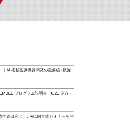
｜AI 搭載医療機器開発の最前線 -概論
o-EMBEE プログラム説明会（8/21 夕方・
）
療実践研究会」が第1回実践セミナーを開