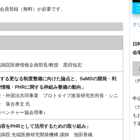
ガ会員登録（無料）が必要です。
ク
日
会
病院医療情報企画部長/教授 黒田知宏
関する更なる制度整備に向けた論点と、SaMDの開発・利
（
情報・PHRに関する枠組み整備の動向
」
所・外国法共同事業 プロトタイプ政策研究所所長・シニ
申
 落合孝文 氏
（
療ベンチャー協会理事）
も
了
容をPHRとして活用するための取り組み」
病院 先端医療研究開発機構 講師 池田香織