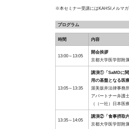
※本セミナー受講にはKAHSIメルマ
プログラム
時間
内容
開会挨拶
13:00～13:05
京都大学医学部附属
講演①「
SaMDに
用の基盤となる医療
13:05～13:35
渥美坂井法律事務
アパートナー弁護士
（（一社）日本医
講演②「食事摂取内
13:35～14:05
京都大学医学部附属