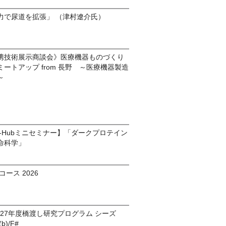
力で尿道を拡張」 （津村遼介氏）
携技術展示商談会》医療機器ものづくり
ートアップ from 長野 ～医療機器製造
～
ds-Hubミニセミナー】「ダークプロテイン
命科学」
ース 2026
027年度橋渡し研究プログラム シーズ
(b)/F#