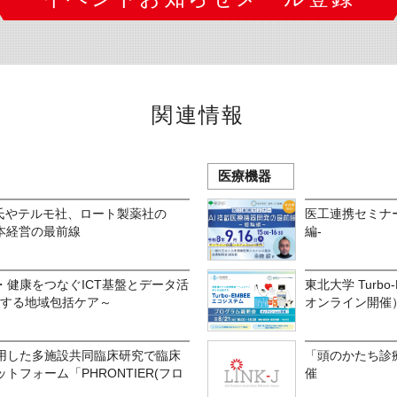
関連情報
医療機器
栄氏やテルモ社、ロート製薬社の
医工連携セミナー
本経営の最前線
編-
・健康をつなぐICT基盤とデータ活
東北大学 Turb
実現する地域包括ケア～
オンライン開催
用した多施設共同臨床研究で臨床
「頭のかたち診
トフォーム「PHRONTIER(フロ
催