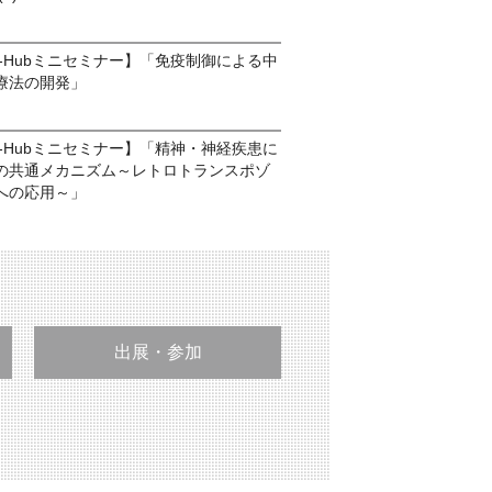
ds-Hubミニセミナー】「免疫制御による中
療法の開発」
ds-Hubミニセミナー】「精神・神経疾患に
の共通メカニズム～レトロトランスポゾ
への応用～」
出展・参加