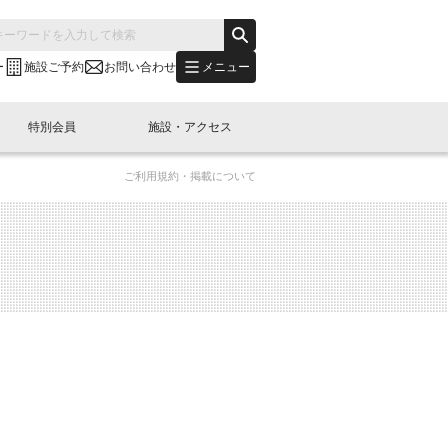
メニュー
ー
施設ご予約
お問い合わせ
特別会員
施設・アクセス
ご利用規約・掲載について
's "LINK-BioBAY TOKYO"？
s LINK-J WEST
申し込み
ご予約
(News Letter)
特別会員開催
ニュース・事業紹介
内容
橋コラム
出展・参加
イベント
B日本橋エリアについて