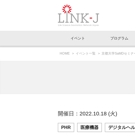
一般社団法人LI
イベント
プログラム
FAQ
イベントお知らせメール登録
HOME
イベント一覧
京都大学SaMDセミ
イベント一覧
インタビュー・コラム一覧
ニュース一覧
Out of Box相談室
理事長挨拶
特別会員一覧
ラウンジ・会議室
LINK-J主催・共催
スペシャルインタビュー
トピック
特別
プレ
国内外連携
専用メニューはこちら
アクセス
LINK-J協賛・協力
連載コラム
メディア情報
出展
海外
組織概要
過去イベント
事務局だより
アクセラレーション
マイ
イベ
開催日：2022.10.18 (火)
協賛・協力
施設
PHR
医療機器
デジタルヘ