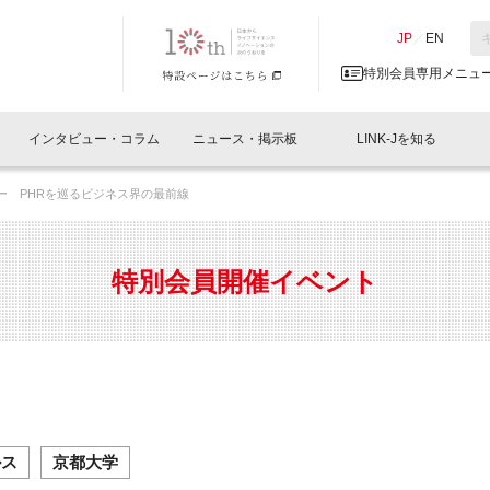
NK-J／LINK-J
JP
／
EN
特別会員専用メニュ
インタビュー・コラム
ニュース・掲示板
LINK-Jを知る
ナー PHRを巡るビジネス界の最前線
イベントレポート一覧
人と情報の交流掲示板一覧
What's "UNIKORN"？
Why in Nihonbashi
特別会員について
オフィス・ラボ
What
What’
入会
施設
会員開催
スリリース
ベンチャーインタビュー
LINK-J主催・共催
会員プレスリリース
会報誌 
サポーター紹介
事業
特別会員開催イベント
閉じる
・参加
関連
サポーターコラム
LINK-J協賛・協力
募集
日本
パンフレット
GT
ページ
ント告知
ルス
京都大学