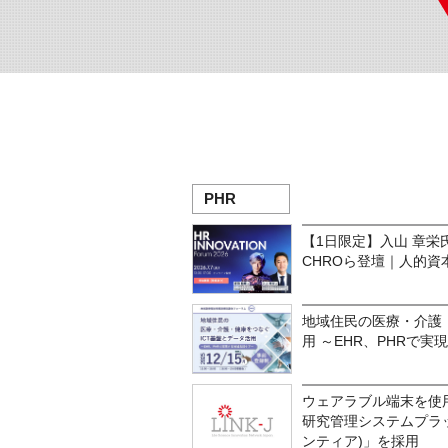
PHR
【1日限定】入山 章
CHROら登壇｜人的資
地域住民の医療・介護
用 ～EHR、PHRで
ウェアラブル端末を使
研究管理システムプラッ
ンティア)」を採用