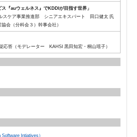
ビス『auウェルネス』でKDDIが目指す世界」
ヘルスケア事業推進部 シニアエキスパート 田口健太 氏
業協会（分科会３）幹事会社）
疑応答（モデレーター KAHSI 黒田知宏・桐山瑶子）
Software Intiatives）