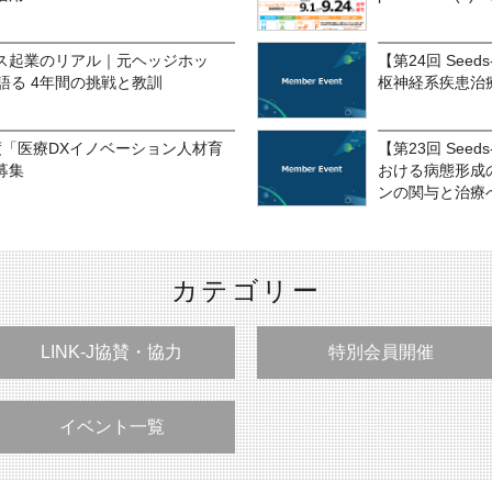
ス起業のリアル｜元ヘッジホッ
【第24回 See
語る 4年間の挑戦と教訓
枢神経系疾患治
年度「医療DXイノベーション人材育
【第23回 See
募集
おける病態形成
ンの関与と治療
カテゴリー
LINK-J協賛・協力
特別会員開催
イベント一覧