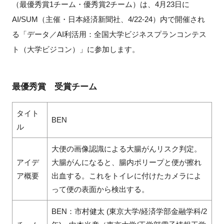
（最優秀賞1チーム・優秀賞2チーム）は、4月23日に
AI/SUM（主催・日本経済新聞社、4/22-24）内で開催され
る「データ／AI利活用：全国大学ビジネスプランコンテス
閉じる
ト（大学ビジコン）」に参加します。
最優秀賞 受賞チーム
タイト
BEN
ル
大便の画像認識による大腸がんリスク判定。
アイデ
大腸がんになると、腸内ポリープと便が擦れ
ア概要
出血する。これをトイレに付けたカメラによ
って便の表面から検出する。
BEN：市村健太 (東京大学/経済学部金融学科/2