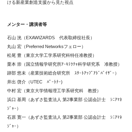
ける新産業創造支援から見た視点
メンター・講演者等
石山 洸（EXAWIZARDS 代表取締役社長）
丸山 宏（Preferred Networksフェロー）
松尾 豊（東京大学工学系研究科特任准教授）
栗本 崇（国立情報学研究所ｱｰｷﾃｸﾁｬ科学研究系 准教授）
跡部 悠未（産業技術総合研究所 ｽﾀｰﾄｱｯﾌﾟｱﾄﾞﾊﾞｲｻﾞｰ）
井出 啓介（UTEC ﾊﾟｰﾄﾅｰ)
中村 宏（東京大学情報理工学系研究科 教授）
浜口 基周（あずさ監査法人 第2事業部 公認会計士 ｼﾆｱﾏﾈ
ｼﾞｬｰ）
石原 寛一（あずさ監査法人 第2事業部 公認会計士 ｼﾆｱﾏﾈ
ｼﾞｬｰ）