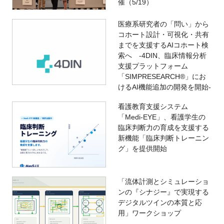
催（5/19）
医療系研究者の「問い」から
コホート設計・可視化・共有
までを支援するAIコホート検
索へ -4DIN、臨床情報分析
支援プラットフォーム
「SIMPRESEARCH®」にお
けるAI機能追加の開発を開始-
看護教育支援システム
「Medi-EYE」、看護学生の
臨床判断力の育成を支援する
新機能「臨床判断トレーニン
グ」を提供開始
「流体計測とシミュレーショ
ンの『シナジー』で実現する
デジタルツインの本質と応
用」ワークショップ