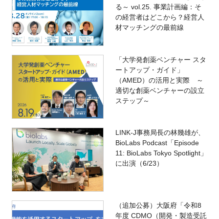
る～ vol.25. 事業計画編：そ
の経営者はどこから？経営人
材マッチングの最前線
「大学発創薬ベンチャー スタ
ートアップ・ガイド」
（AMED）の活用と実際 ～
適切な創薬ベンチャーの設立
ステップ～
LINK-J事務局長の林幾雄が、
BioLabs Podcast「Episode
11: BioLabs Tokyo Spotlight」
に出演（6/23）
（追加公募）大阪府「令和8
年度 CDMO（開発・製造受託