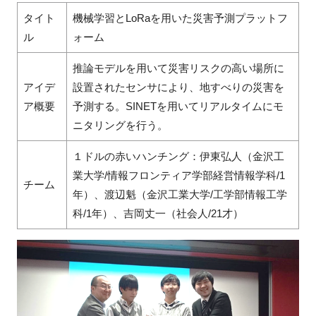
タイト
機械学習とLoRaを用いた災害予測プラットフ
ル
ォーム
推論モデルを用いて災害リスクの高い場所に
アイデ
設置されたセンサにより、地すべりの災害を
ア概要
予測する。SINETを用いてリアルタイムにモ
ニタリングを行う。
１ドルの赤いハンチング：伊東弘人（金沢工
業大学/情報フロンティア学部経営情報学科/1
チーム
年）、渡辺魁（金沢工業大学/工学部情報工学
科/1年）、吉岡丈一（社会人/21才）