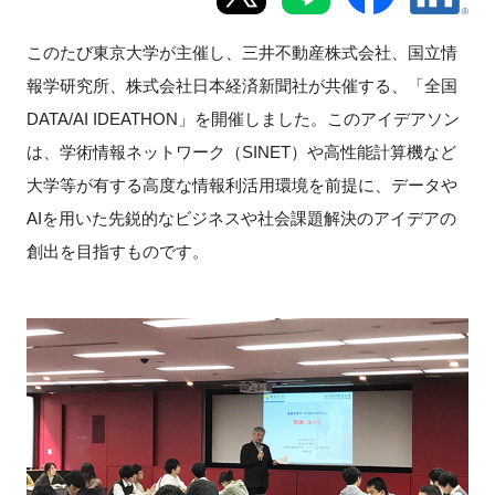
新規登録
このたび東京大学が主催し、三井不動産株式会社、国立情
報学研究所、株式会社日本経済新聞社が共催する、「全国
イベント
DATA/AI IDEATHON」を開催しました。このアイデアソン
は、学術情報ネットワーク（SINET）や高性能計算機など
プログラム
大学等が有する高度な情報利活用環境を前提に、データや
インタビュー・コラム
AIを用いた先鋭的なビジネスや社会課題解決のアイデアの
創出を目指すものです。
ニュース・掲示板
LINK-Jを知る
特別会員
施設・アクセス