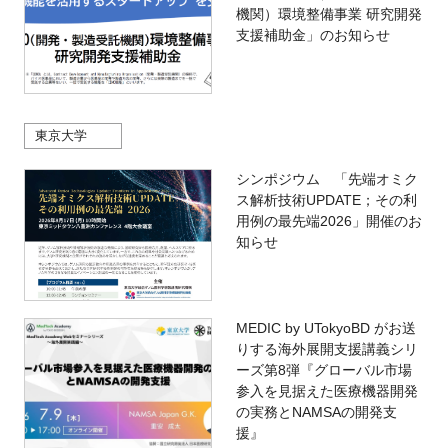
機関）環境整備事業 研究開発
支援補助金」のお知らせ
東京大学
シンポジウム 「先端オミク
ス解析技術UPDATE；その利
用例の最先端2026」開催のお
知らせ
MEDIC by UTokyoBD がお送
りする海外展開支援講義シリ
ーズ第8弾『グローバル市場
参入を見据えた医療機器開発
の実務とNAMSAの開発支
援』