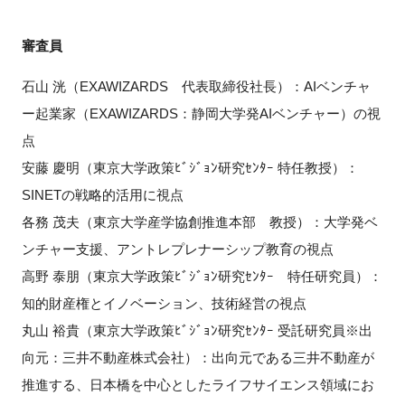
審査員
石山 洸（EXAWIZARDS 代表取締役社長）：AIベンチャ
ー起業家（EXAWIZARDS：静岡大学発AIベンチャー）の視
点
安藤 慶明（東京大学政策ﾋﾞｼﾞｮﾝ研究ｾﾝﾀｰ 特任教授）：
SINETの戦略的活用に視点
各務 茂夫（東京大学産学協創推進本部 教授）：大学発ベ
ンチャー支援、アントレプレナーシップ教育の視点
高野 泰朋（東京大学政策ﾋﾞｼﾞｮﾝ研究ｾﾝﾀｰ 特任研究員）：
知的財産権とイノベーション、技術経営の視点
丸山 裕貴（東京大学政策ﾋﾞｼﾞｮﾝ研究ｾﾝﾀｰ 受託研究員※出
向元：三井不動産株式会社）：出向元である三井不動産が
推進する、日本橋を中心としたライフサイエンス領域にお