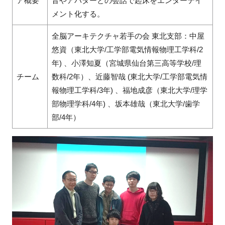
ア概要
音やアバターとの会話で起床をエンターテイ
メント化する。
全脳アーキテクチャ若手の会 東北支部：中屋
悠資（東北大学/工学部電気情報物理工学科/2
年) 、小澤知夏（宮城県仙台第三高等学校/理
チーム
数科/2年）、近藤智哉 (東北大学/工学部電気情
報物理工学科/3年) 、福地成彦（東北大学/理学
部物理学科/4年) 、坂本雄哉（東北大学/歯学
部/4年）