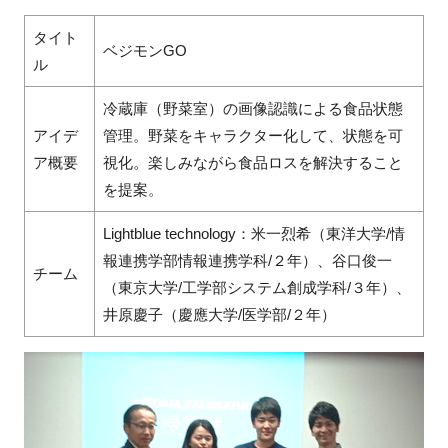
タイト
ベジモンGO
ル
冷蔵庫（野菜室）の画像認識による食品状態
アイデ
管理。野菜をキャラクター化して、状態を可
ア概要
視化。楽しみながら食品ロスを解決すること
を提案。
Lightblue technology：米一烈希（東洋大学/情
報連携学部情報連携学科/２年）、谷口俊一
チーム
（東京大学/工学部システム創成学科/３年）、
井原慶子（慶應大学/医学部/２年）