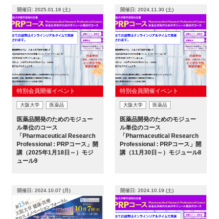
開催日: 2025.01.18 (土)
開催日: 2024.11.30 (土)
新規登録
イベント
プログラム
特別会員開催イベント
特別会員開催イベント
インタビュー・コラム
大阪大学
医薬品
大阪大学
医薬品
医薬品開発のためのモジュー
医薬品開発のためのモジュー
ニュース・掲示板
ル単位のコース
ル単位のコース
「Pharmaceutical Research
「Pharmaceutical Research
Professional : PRPコース」開
Professional : PRPコース」開
LINK-Jを知る
講（2025年1月18日～）モジ
講（11月30日～）モジュール8
ュール9
特別会員
開催日: 2024.10.07 (月)
開催日: 2024.10.19 (土)
施設・アクセス