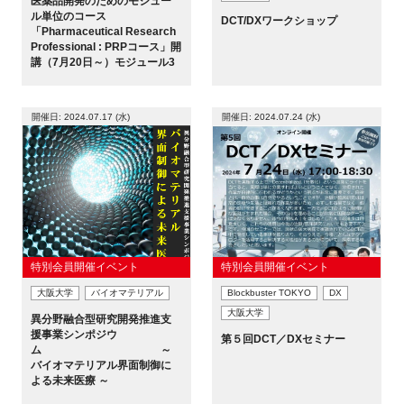
医薬品開発のためのモジュー
ル単位のコース
DCT/DXワークショップ
「Pharmaceutical Research
Professional : PRPコース」開
講（7月20日～）モジュール3
開催日: 2024.07.17 (水)
開催日: 2024.07.24 (水)
特別会員開催イベント
特別会員開催イベント
大阪大学
バイオマテリアル
Blockbuster TOKYO
DX
大阪大学
異分野融合型研究開発推進支
援事業シンポジウ
第５回DCT／DXセミナー
ム ～
バイオマテリアル界面制御に
よる未来医療 ～