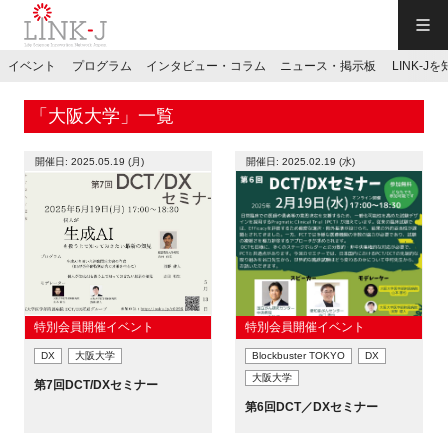
一般社団法人LINK-J／LINK-J
イベント
プログラム
インタビュー・コラム
ニュース・掲示板
LINK-J
JP
／
EN
「大阪大学」一覧
開催日: 2025.05.19 (月)
開催日: 2025.02.19 (水)
特別会員専用メニュー
施設ご予約
特別会員開催イベント
特別会員開催イベント
DX
大阪大学
Blockbuster TOKYO
DX
お問い合わせ
大阪大学
第7回DCT/DXセミナー
第6回DCT／DXセミナー
マイページ