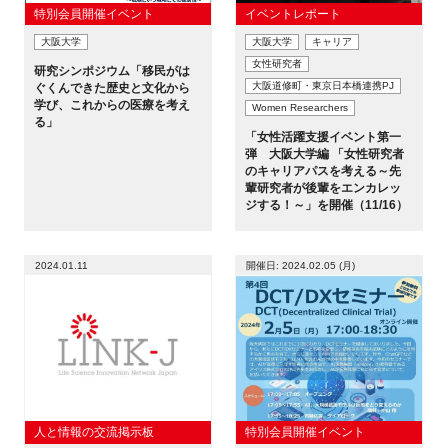
特別会員開催イベント
イベントレポート
大阪大学
大阪大学
キャリア
女性研究者
研究シンポジウム「移民がは
大阪道修町・東京日本橋連携PJ
ぐくんできた歴史と文化から
学び、これからの医療を考え
Women Researchers
る」
「女性活躍支援イベント第一
弾 大阪大学編 「女性研究者
のキャリアパスを考える～先
輩研究者が後輩をエンカレッ
ジする！～」を開催（11/16）
2024.01.11
開催日: 2024.02.05 (月)
人と情報の交流掲示板
特別会員開催イベント