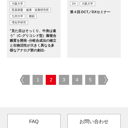
大阪大学
DX
大阪大学
医薬基盤・健康・栄養研究所
第４回 DCT／DXセミナー
九州大学
糖鎖
理化学研究
"見た目はそっくり、中身は違
う"（C-グリコシド型）擬複合
糖質を開発 -分岐合成法の確立
と生物活性が大きく異なる多
様なアナログ群の創出-
prev
1
2
3
4
5
next
FAQ
お問い合わせ