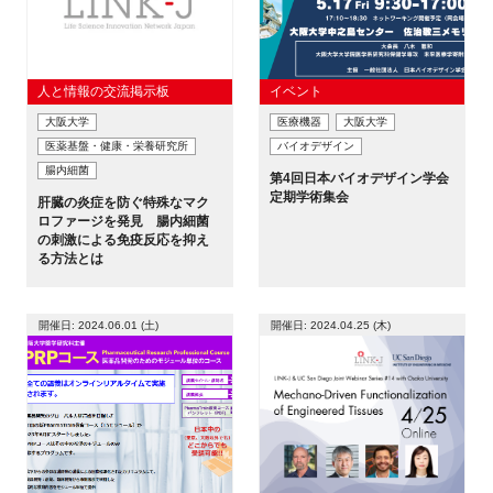
人と情報の交流掲示板
イベント
大阪大学
医療機器
大阪大学
医薬基盤・健康・栄養研究所
バイオデザイン
腸内細菌
第4回日本バイオデザイン学会
定期学術集会
肝臓の炎症を防ぐ特殊なマク
ロファージを発見 腸内細菌
の刺激による免疫反応を抑え
る方法とは
開催日: 2024.06.01 (土)
開催日: 2024.04.25 (木)