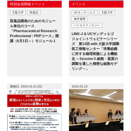
特別会員開催イベント
イベント
大阪大学
医薬品
UCサンディエゴ
大阪大学
海外連携
医薬品開発のためのモジュー
バイオテクノロジー
ル単位のコース
「Pharmaceutical Research
LINK-J & UCサンディエゴ
Professional : PRPコース」開
ジョイントウェビナーシリー
講（6月1日～）モジュール１
ズ 第14回 with 大阪大学国際
医工情報センター「培養組織
に対する物理刺激による機能
化 ～Session 5 細胞・基質の
調製を通した精密な細胞モデ
リング～」
開催日: 2024.03.10 (日)
2024.01.22