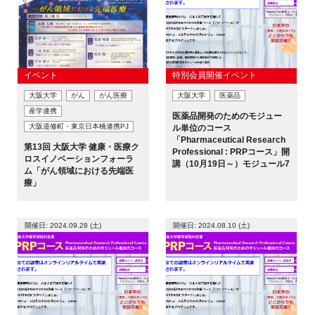
FAQ
イベントお知らせメール登録
イベント
特別会員開催イベント
大阪大学
がん
がん医療
大阪大学
医薬品
産学連携
医薬品開発のためのモジュー
大阪道修町・東京日本橋連携PJ
ル単位のコース
「Pharmaceutical Research
第13回 大阪大学 健康・医療ク
Professional : PRPコース」開
ロスイノベーションフォーラ
講（10月19日～）モジュール7
ム「がん領域における先端医
療」
開催日: 2024.09.28 (土)
開催日: 2024.08.10 (土)