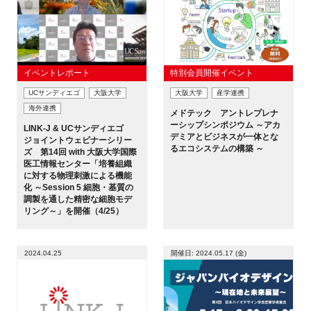
イベントレポート
特別会員開催イベント
UCサンディエゴ
大阪大学
大阪大学
産学連携
海外連携
メドテック アントレプレナ
ーシップシンポジウム ～アカ
LINK-J & UCサンディエゴ
デミアとビジネスが一体とな
ジョイントウェビナーシリー
るエコシステムの構築 ～
ズ 第14回 with 大阪大学国際
医工情報センター「培養組織
に対する物理刺激による機能
化 ～Session 5 細胞・基質の
調製を通した精密な細胞モデ
リング～」を開催（4/25）
2024.04.25
開催日: 2024.05.17 (金)