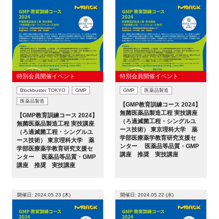
特別会員開催イベント
特別会員開催イベント
Blockbuster TOKYO
GMP
GMP
医薬品製造
医薬品製造
【GMP教育訓練コース 2024】
無菌医薬品製造工程 実技講座
【GMP教育訓練コース 2024】
（ろ過滅菌工程・シングルユ
無菌医薬品製造工程 実技講座
ース技術） 東京理科大学 薬
（ろ過滅菌工程・シングルユ
学部医療薬学教育研究支援セ
ース技術） 東京理科大学 薬
ンター 医薬品等品質・GMP
学部医療薬学教育研究支援セ
講座 推奨 実技講座
ンター 医薬品等品質・GMP
講座 推奨 実技講座
開催日: 2024.05.23 (木)
開催日: 2024.05.22 (水)