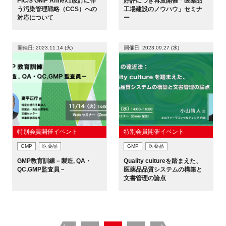
PIC/S GMP Annex1改訂に伴
好評につき再度開催「医薬品
う汚染管理戦略（CCS）への
工場建設のノウハウ」セミナ
対応について
ー
開催日: 2023.11.14 (火)
開催日: 2023.09.27 (水)
特別会員開催イベント
特別会員開催イベント
GMP
医薬品
GMP
医薬品
GMP教育訓練－製造, QA・
Quality cultureを踏まえた、
QC,GMP監査員－
医薬品品質システムの構築と
文書管理の論点