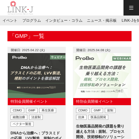
一般社団法人LINK-J／LINK-J
イベント
プログラム
インタビュー・コラム
ニュース・掲示板
LINK-J
JP
／
EN
「GMP」一覧
開催日: 2025.04.22 (火)
開催日: 2025.04.08 (火)
特別会員専用メニュー
施設ご予約
特別会員開催イベント
特別会員開催イベント
CDMO
GMP
再生医療
CDMO
GMP
規制
お問い合わせ
細胞治療
法規制
抗体
医薬品開発
ベクター製造
生物医薬品開発の課題を乗り
マイページ
越える方法：規制、プロセス
DNAから治療へ：プラスミド
開発、技術移転のソリューシ
の応用、LVV製造、規制のポイ