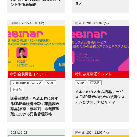
ョン
ントを徹底解説
新規登録
開催日: 2025.03.18 (火)
開催日: 2025.02.04 (火)
イベント
プログラム
インタビュー・コラム
特別会員開催イベント
特別会員開催イベント
ニュース・掲示板
Blockbuster TOKYO
GMP
GMP
医薬品
医薬品
メルクのカスタム培地サービ
LINK-Jを知る
ス GMP製造のための品質シス
医薬品製造・ろ過工程に関す
テムとサステナビリティ
るGMP基礎講座②：非無菌医
特別会員
薬品(原薬・添加剤・非無菌製
剤)における汚染管理戦略
施設・アクセス
2024.12.02
開催日: 2024.12.05 (木)