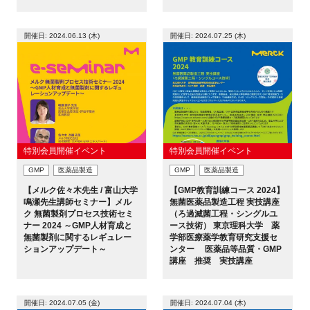
開催日: 2024.06.13 (木)
開催日: 2024.07.25 (木)
特別会員開催イベント
特別会員開催イベント
GMP
医薬品製造
GMP
医薬品製造
【メルク佐々木先生 / 富山大学
【GMP教育訓練コース 2024】
鳴瀬先生講師セミナー】メル
無菌医薬品製造工程 実技講座
ク 無菌製剤プロセス技術セミ
（ろ過滅菌工程・シングルユ
ナー 2024 ～GMP人材育成と
ース技術） 東京理科大学 薬
無菌製剤に関するレギュレー
学部医療薬学教育研究支援セ
ションアップデート～
ンター 医薬品等品質・GMP
講座 推奨 実技講座
開催日: 2024.07.05 (金)
開催日: 2024.07.04 (木)