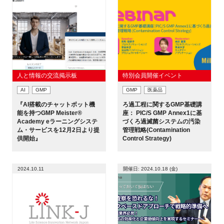
FAQ
イベントお知らせメール登録
人と情報の交流掲示板
特別会員開催イベント
AI
GMP
GMP
医薬品
『AI搭載のチャットボット機
ろ過工程に関するGMP基礎講
能を持つGMP Meister®
座： PIC/S GMP Annex1に基
Academy eラーニングシステ
づくろ過滅菌システムの汚染
ム・サービスを12月2日より提
管理戦略(Contamination
供開始』
Control Strategy)
2024.10.11
開催日: 2024.10.18 (金)