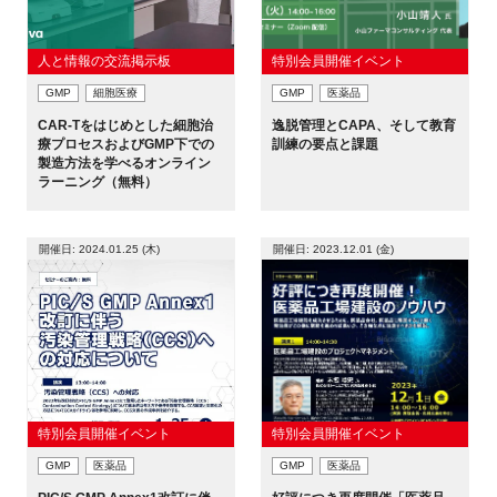
人と情報の交流掲示板
特別会員開催イベント
GMP
細胞医療
GMP
医薬品
CAR-Tをはじめとした細胞治
逸脱管理とCAPA、そして教育
療プロセスおよびGMP下での
訓練の要点と課題
製造方法を学べるオンライン
ラーニング（無料）
開催日: 2024.01.25 (木)
開催日: 2023.12.01 (金)
特別会員開催イベント
特別会員開催イベント
GMP
医薬品
GMP
医薬品