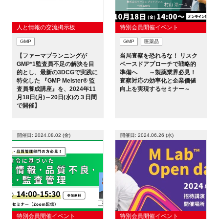
人と情報の交流掲示板
特別会員開催イベント
GMP
GMP
医薬品
閉じる
【ファーマプランニングが
当局査察を恐れるな！ リスク
GMP*1監査員不足の解決を目
ベースドアプローチで戦略的
的とし、最新の3DCGで実践に
準備へ ～製薬業界必見！
特化した 『GMP Meister® 監
査察対応の効率化と企業価値
査員養成講座』を、2024年11
向上を実現するセミナー～
月18日(月)～20日(水)の３日間
で開催】
開催日: 2024.08.02 (金)
開催日: 2024.06.26 (水)
特別会員開催イベント
特別会員開催イベント