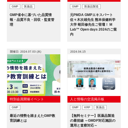
GMP
医薬品
GMP
医薬品製造
GMP省令に基づいた品質情
元PMDA GMPエキスパート
報・品質不良・回収・監査管
佐々木次雄先生 熊本保健科学
理
大学 蛭田修先生ご登壇！ M
Lab™ Open days 2024のご案
内
開催日: 2024.07.03 (水)
2024.04.15
特別会員開催イベント
人と情報の交流掲示板
GMP
GMP
KRP
医薬品
最近の情勢を踏まえたGMP教
【無料セミナー】医薬品製造
育訓練とは
の最前線 ～GMDP対応施設の
運用と査察対応～