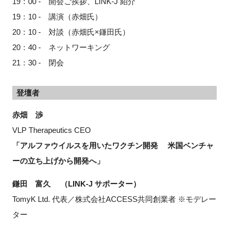
19：00 - 開会ご挨拶、LINK-J 紹介
19：10 -
講演
（
赤畑
氏）
20：10 -
対談（赤畑氏×
鎌田氏
）
20：40 - ネットワーキング
21：30 - 閉会
登壇者
赤畑 渉
VLP Therapeutics CEO
「
アルファウイルスを用いたワクチン開発 米国ベンチャ
ーの立ち上げから開発へ
」
鎌田 富久
（LINK-J サポーター）
TomyK Ltd. 代表／株式会社ACCESS共同創業者 ※モデレー
ター