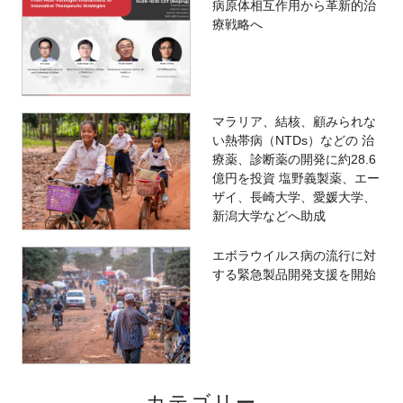
病原体相互作用から革新的治
療戦略へ
マラリア、結核、顧みられな
い熱帯病（NTDs）などの 治
療薬、診断薬の開発に約28.6
億円を投資 塩野義製薬、エー
ザイ、長崎大学、愛媛大学、
新潟大学などへ助成
エボラウイルス病の流行に対
する緊急製品開発支援を開始