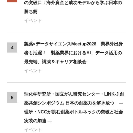
の突破口：海外資金と成功モデルから学ぶ日本の
勝ち筋
イベント
製薬×データサイエンスMeetup2026 業界外出身
4
者も活躍！ 製薬業界におけるAI、データ活用の
最先端、講演＆キャリア相談会
イベント
理化学研究所・国立がん研究センター・LINK-J 創
5
薬共創シンポジウム 日本の創薬力を解き放つ ―
理研・NCCが挑む創薬ボトルネックの突破と社会
実装の加速 ―
イベント