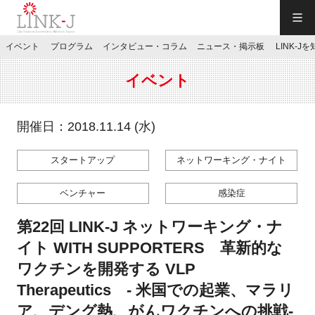
一般社団法人LINK-J／LINK-J
イベント
プログラム
インタビュー・コラム
ニュース・掲示板
LINK-J
JP
／
EN
イベント
開催日：2018.11.14 (水)
スタートアップ
ネットワーキング・ナイト
特別会員専用メニュー
ベンチャー
感染症
施設ご予約
第22回 LINK-J ネットワーキング・ナ
イト WITH SUPPORTERS 革新的な
お問い合わせ
ワクチンを開発する VLP
Therapeutics - 米国での起業、マラリ
マイページ
ア、デング熱、がんワクチンへの挑戦-