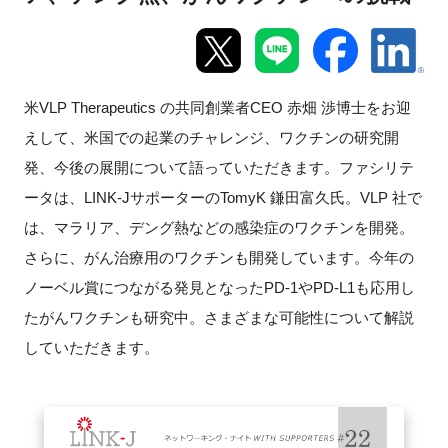
新規登録
イベント
米VLP Therapeutics の共同創業者CEO 赤畑 渉博士をお迎
えして、米国での起業のチャレンジ、ワクチンの研究開
プログラム
発、今後の展開について語っていただきます。ファシリテ
インタビュー・コラム
ータは、LINK-JサポーターのTomyK 鎌田富久氏。VLP 社で
は、マラリア、デング熱などの感染症のワクチンを開発。
ニュース・掲示板
さらに、がん治療用のワクチンも開発しています。今年の
ノーベル賞につながる発見となったPD-1やPD-L1も応用し
LINK-Jを知る
たがんワクチンも研究中。さまざまな可能性について解説
していただきます。
特別会員
施設・アクセス