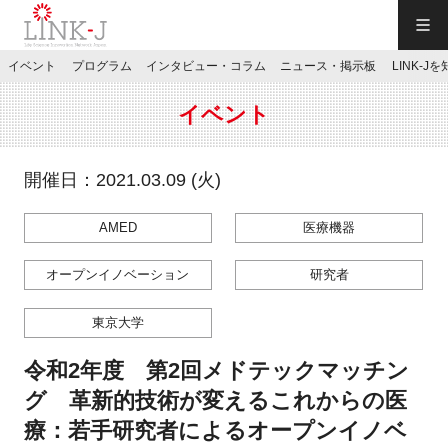
一般社団法人LINK-J／LINK-J
イベント
プログラム
インタビュー・コラム
ニュース・掲示板
LINK-J
JP
／
EN
イベント
開催日：2021.03.09 (火)
AMED
医療機器
特別会員専用メニュー
オープンイノベーション
研究者
施設ご予約
東京大学
お問い合わせ
令和2年度 第2回メドテックマッチン
グ 革新的技術が変えるこれからの医
マイページ
療：若手研究者によるオープンイノベ