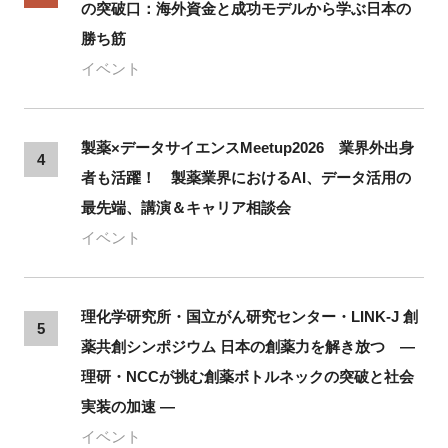
の突破口：海外資金と成功モデルから学ぶ日本の
勝ち筋
イベント
製薬×データサイエンスMeetup2026 業界外出身
4
者も活躍！ 製薬業界におけるAI、データ活用の
最先端、講演＆キャリア相談会
イベント
理化学研究所・国立がん研究センター・LINK-J 創
5
薬共創シンポジウム 日本の創薬力を解き放つ ―
理研・NCCが挑む創薬ボトルネックの突破と社会
実装の加速 ―
イベント