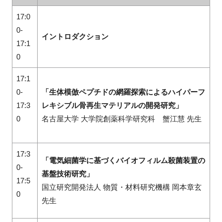
17:0
0-
イントロダクション
17:1
0
17:1
0-
「生体模倣ペプチドの網羅探索によるハイパーフ
17:3
レキシブル骨再生マテリアルの開発研究」
0
名古屋大学 大学院創薬科学研究科 蟹江慧
先生
17:3
「電気細菌学に基づくバイオフィルム殺菌装置の
0-
基盤技術研究」
17:5
国立研究開発法人 物質・材料研究機構 岡本章玄
0
先生