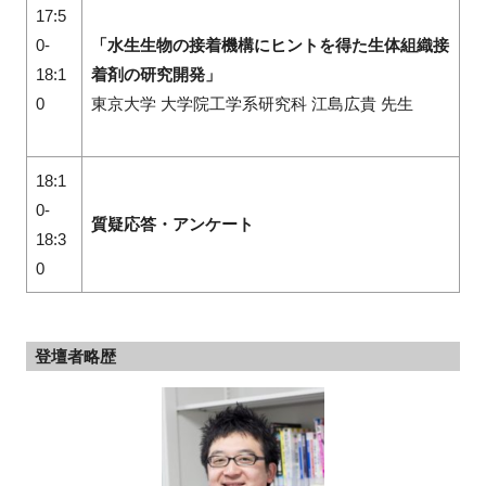
17:5
0-
「水生生物の接着機構にヒントを得た生体組織接
18:1
着剤の研究開発」
0
東京大学 大学院工学系研究科 江島広貴 先生
18:1
0-
質疑応答・アンケート
18:3
0
登壇者略歴