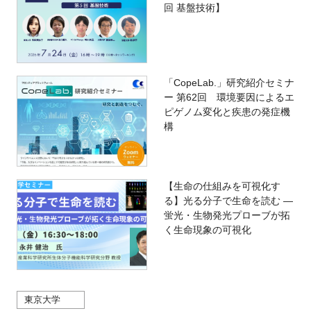
回 基盤技術】
「CopeLab.」研究紹介セミナ
ー 第62回 環境要因によるエ
ピゲノム変化と疾患の発症機
構
【生命の仕組みを可視化す
る】光る分子で生命を読む ―
蛍光・生物発光プローブが拓
く生命現象の可視化
東京大学