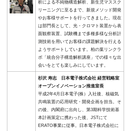
析による不純物構造解析、新生児マススク
リーニングに至るまで、新規メソッド開発
やお客様サポートを行ってきました。現在
は部門長として、光・クロマト装置から表
面観察装置、試験機まで多種多様な分析計
測技術を用いてお客様の課題解決を行える
ようサポートしています。柏の葉リンクラ
ボ「統合分子構造解析講座」での様々な出
会いをとても楽しみにしています。
杉沢 寿志 日本電子株式会社 経営戦略室
オープンイノベーション推進室長
平成2年4月日本電子(株）入社後、核磁気
共鳴装置の応用研究・開発企画を担当。そ
の後、内閣府に出向し、第3期科学技術基
本計画策定に携わった後、JSTにて
ERATO事業に従事。日本電子株式会社に