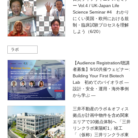
ー Vol.4 / UK-Japan Life
Science Seminar #4 わかり
にくい英国・欧州における規
制・臨床試験プロセスを理解
しよう（6/20）
ラボ
【Audience Registration/聴講
者募集】9/10共催ウェビナー:
Building Your First Biotech
Lab 初めてのバイオラボ ―
設計・安全・運用・海外事例
から学ぶ ―
三井不動産のラボ＆オフィス
拠点が計画中物件を含め関東
エリアで10拠点体制へ 「三井
リンクラボ東陽町1」竣工
「（仮称）三井リンクラボ東