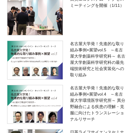
ミーティングを開催（1/11）
名古屋大学発！先進的な取り
組み事例×展望vol.5 ～名古
屋大学創薬科学研究科～ 名古
屋大学創薬科学研究科の最先
端技術研究と社会実装化への
取り組み
名古屋大学発！先進的な取り
組み事例×展望vol.4 ～名古
屋大学環境医学研究所～ 異分
野融合による疾患の理解・克
服に向けたトランスレーショ
ナルリサーチ
日英ライフサイエンスセミナ