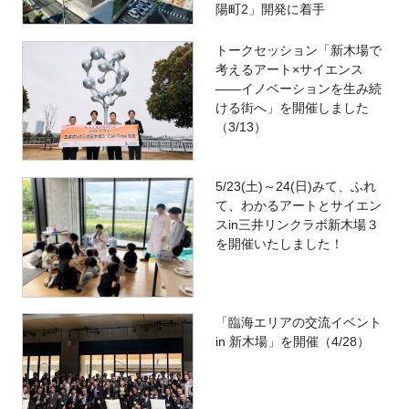
陽町2」開発に着手
トークセッション「新木場で
考えるアート×サイエンス
――イノベーションを生み続
ける街へ」を開催しました
（3/13）
5/23(土)～24(日)みて、ふれ
て、わかるアートとサイエン
スin三井リンクラボ新木場３
を開催いたしました！
「臨海エリアの交流イベント
in 新木場」を開催（4/28）