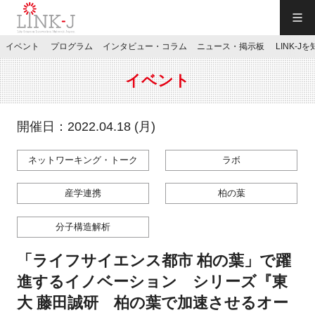
一般社団法人LINK-J／LINK-J
イベント
プログラム
インタビュー・コラム
ニュース・掲示板
LINK-J
JP
／
EN
イベント
開催日：2022.04.18 (月)
ネットワーキング・トーク
ラボ
特別会員専用メニュー
産学連携
柏の葉
施設ご予約
分子構造解析
お問い合わせ
「ライフサイエンス都市 柏の葉」で躍
進するイノベーション シリーズ『東
マイページ
大 藤田誠研 柏の葉で加速させるオー