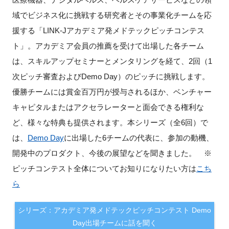
域でビジネス化に挑戦する研究者とその事業化チームを応
新規登録
援する「LINK-Jアカデミア発メドテックピッチコンテス
ト」。アカデミア会員の推薦を受けて出場した各チーム
イベント
は、スキルアップセミナーとメンタリングを経て、2回（1
プログラム
次ピッチ審査およびDemo Day）のピッチに挑戦します。
優勝チームには賞金百万円が授与されるほか、ベンチャー
インタビュー・コラム
キャピタルまたはアクセラレーターと面会できる権利な
ど、様々な特典も提供されます。本シリーズ（全6回）で
ニュース・掲示板
は、
Demo Day
に出場した6チームの代表に、参加の動機、
開発中のプロダクト、今後の展望などを聞きました。 ※
LINK-Jを知る
ピッチコンテスト全体についてお知りになりたい方は
こち
特別会員
ら
施設・アクセス
シリーズ：アカデミア発メドテックピッチコンテスト Demo
Day出場チームに話を聞く