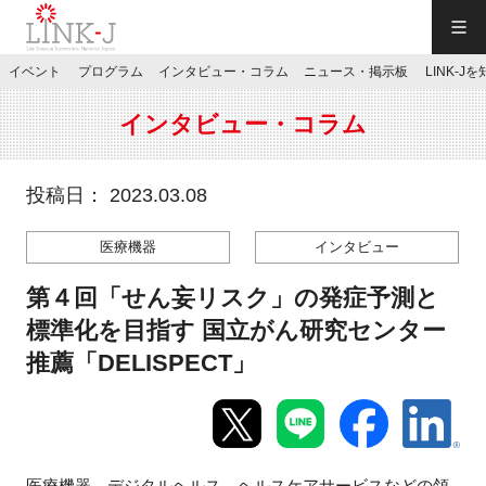
一般社団法人LINK-J／LINK-J
イベント
プログラム
インタビュー・コラム
ニュース・掲示板
LINK-J
JP
／
EN
インタビュー・コラム
投稿日： 2023.03.08
医療機器
インタビュー
特別会員専用メニュー
第４回「せん妄リスク」の発症予測と
施設ご予約
標準化を目指す 国立がん研究センター
推薦「DELISPECT」
お問い合わせ
マイページ
医療機器、デジタルヘルス、ヘルスケアサービスなどの領