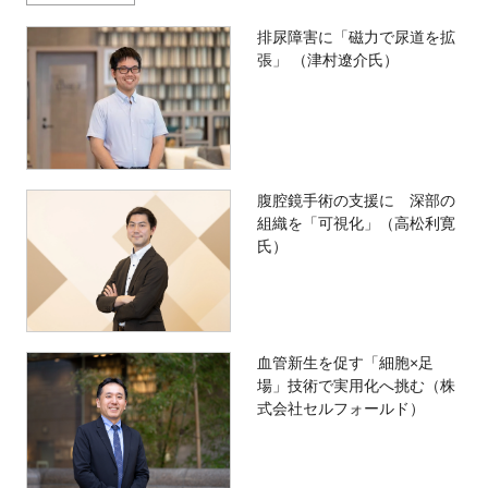
排尿障害に「磁力で尿道を拡
張」 （津村遼介氏）
腹腔鏡手術の支援に 深部の
組織を「可視化」（高松利寛
氏）
血管新生を促す「細胞×足
場」技術で実用化へ挑む（株
式会社セルフォールド）