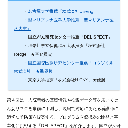
FAQ
・
名古屋大学推薦「株式会社UBeing」
・
聖マリアンナ医科大学推薦「聖マリアンナ医
イベントお知らせメール登録
科大学」
・
国立がん研究センター推薦「DELISPECT」
・神奈川県立保健福祉大学推薦「株式会社
Redge」★審査員賞
・
国立国際医療研究センター推薦「コウソミル
株式会社」★準優勝
・東京大学推薦「株式会社HICKY」★優勝
第４回は、入院患者の基礎情報や検査データ等を用いてせ
ん妄リスクを事前に予測し、現場で対応にあたる看護師に
適切な予防策を提案する、プログラム医療機器の開発と事
業化に挑戦する「DELISPECT」を紹介します。国立がん研