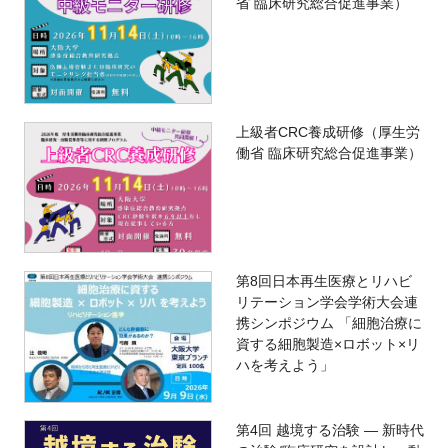
省 臨床研究総合促進事業）
上級者CRC養成研修（厚生労
働省 臨床研究総合促進事業）
第8回日本再生医療とリハビ
リテーション学会学術大会連
携シンポジウム 「細胞治療に
資する細胞製造×ロボット×リ
ハを考えよう」
第4回 越境する治験 — 新時代