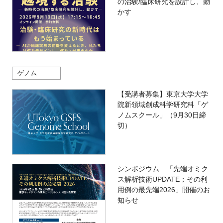
の治験/臨床研究を設計し、動
かす
ゲノム
【受講者募集】東京大学大学
院新領域創成科学研究科「ゲ
ノムスクール」（9月30日締
切）
シンポジウム 「先端オミク
ス解析技術UPDATE；その利
用例の最先端2026」開催のお
知らせ