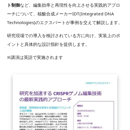
ト制御
など、編集効率と再現性を向上させる実践的アプロ
FAQ
ーチについて、核酸合成メーカーIDT(Integrated DNA
Technologies)のエクスパートが事例を交えて解説します。
イベントお知らせメール登録
研究現場での導入を検討されている方に向け、実装上のポ
イントと具体的な設計指針を提供します。
※講演は英語で実施されます