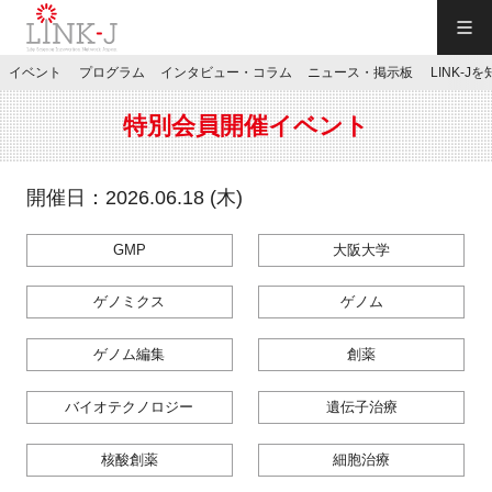
一般社団法人LINK-J／LINK-J
イベント
プログラム
インタビュー・コラム
ニュース・掲示板
LINK-J
JP
／
EN
特別会員開催イベント
開催日：2026.06.18 (木)
GMP
大阪大学
特別会員専用メニュー
ゲノミクス
ゲノム
施設ご予約
ゲノム編集
創薬
お問い合わせ
バイオテクノロジー
遺伝子治療
核酸創薬
細胞治療
マイページ