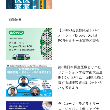
細胞治療
【LINK-J会員様限定】バイ
オ・ラッドDroplet Digital
PCRセミナー＆実験相談会
第8回日本再生医療とリハビ
リテーション学会学術大会連
携シンポジウム 「細胞治療に
資する細胞製造×ロボット×リ
ハを考えよう」
ラボコープ・ラボラトリー
ズ・ジャパン主催ウェビナ