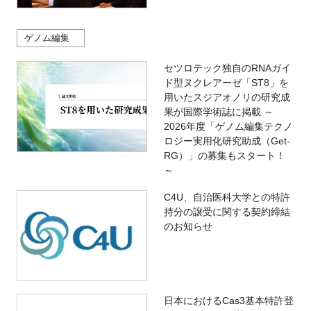
ゲノム編集
セツロテック独自のRNAガイ
ド型ヌクレアーゼ「ST8」を
用いたスジアオノリの研究成
果が国際学術誌に掲載 ～
2026年度「ゲノム編集テクノ
ロジー実用化研究助成（Get-
RG）」の募集もスタート！
～
C4U、自治医科大学との特許
持分の譲受に関する契約締結
のお知らせ
日本におけるCas3基本特許登