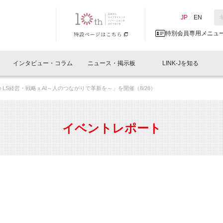
NK-J／LINK-J
JP
／
EN
特別会員専用メニュ
インタビュー・コラム
ニュース・掲示板
LINK-Jを知る
ridge LS経営・戦略ｘAI～人のつながりで革新を～」を開催（8/26）
イベントレポート一覧
人と情報の交流掲示板一覧
What's "UNIKORN"？
Why in Nihonbashi
特別会員について
オフィス・ラボ
What
What’
入会
施設
会員開催
スリリース
ベンチャーインタビュー
LINK-J主催・共催
会員プレスリリース
会報誌 
サポーター紹介
事業
イベントレポート
閉じる
・参加
関連
サポーターコラム
LINK-J協賛・協力
募集
日本
パンフレット
GT
ページ
ント告知