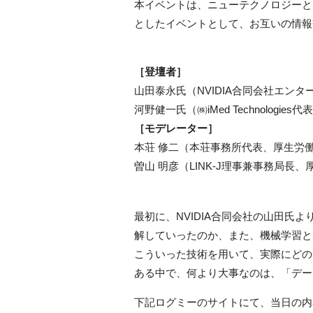
本イベントは、ニューテクノロジーと
としたイベントとして、お互いの情報
［登壇者］
山田泰永氏（NVIDIA合同会社エン
河野健一氏（㈱iMed Technologies
［モデレーター］
本荘 修二（本荘事務所代表、厚生労
曽山 明彦（LINK-J理事兼事務局
最初に、NVIDIA合同会社の山田氏
解していったのか、また、機械学習と
こういった技術を用いて、実際にどの
ある中で、何より大事なのは、「デー
下記ログミーのサイトにて、当日の内