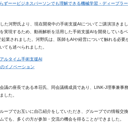
足らずーービジネスパーソンでも理解できる機械学習・ディープラー
sを起業した河野氏より、現在開発中の手術支援AIについてご講演頂きました。iM
を実現するため、動画解析を活用した手術支援AIを開発している
名で起業されました。河野氏は、医師もAIや経営について触れる必
いても述べられました。
アルタイム手術支援AI
師のイノベーション
会議の座長である本荘氏、同会議構成員であり、LINK-J理事兼事
ました。
ループでお互いに自己紹介をしていただき、グループでの情報交
ムでも、多くの方が参加・交流の機会を得ることができました。