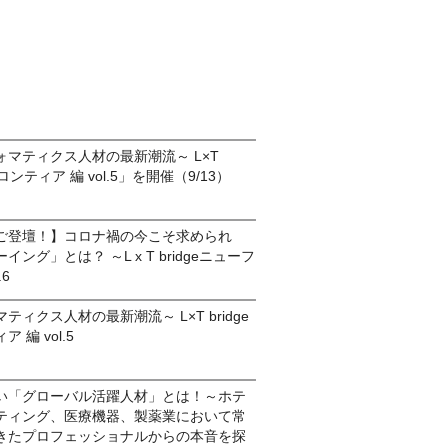
マティクス人材の最新潮流～ L×T
フロンティア 編 vol.5」を開催（9/13）
ご登壇！】コロナ禍の今こそ求められ
ング」とは？ ～L x T bridgeニューフ
6
ィクス人材の最新潮流～ L×T bridge
 編 vol.5
い「グローバル活躍人材」とは！～ホテ
ティング、医療機器、製薬業において常
きたプロフェッショナルからの本音を探