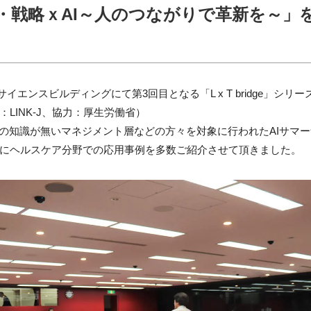
 LS経営・戦略ｘAI～人のつながりで革新を～」
サイエンスビルディングにて第3回目となる「L x T bridge」シリ
LINK-J、協力：厚生労働省）
Iの知識が無いマネジメント層などの方々を対象に行われたAIサマー
にヘルスケア分野での応用事例を多数ご紹介させて頂きました。