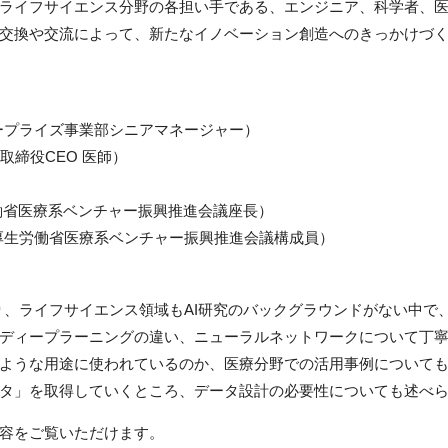
ライフサイエンス分野の各担い手である、エンジニア、科学者、
交換や交流によって、新たなイノベーション創造へのきっかけづ
タープライズ事業部シニアマネージャー）
代表取締役CEO 医師）
働省医療系ベンチャー振興推進会議座長）
長、厚生労働省医療系ベンチャー振興推進会議構成員）
より、ライフサイエンス領域もAI研究のバックグラウンドがない中
ディープラーニングの違い、ニューラルネットワークについて丁
ような用途に使われているのか、医療分野での活用事例について
タ」を取得していくところ、データ設計の必要性についても述べ
容をご覧いただけます。