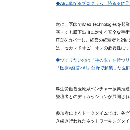
◆AIは単なるプログラム、恐るるに
次に、医師でiMed Technologie
塞・くも膜下出血に対する安全な手術
IT面をカバーし、経営の経験者と2
は、セカンドオピニオンの必要性につ
◆つくりたいのは「神の眼」を持つリ
「医療×経営×AI」分野で起業した医
厚生労働省医療系ベンチャー振興推進
登壇者とのディカッションが展開され
参加者によるトークタイムでは、各グ
き続き行われたネットワーキングタイ