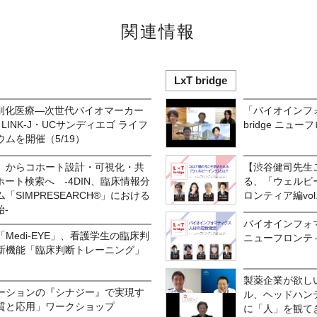
関連情報
LxT bridge
×個別化医療―次世代バイオマーカー
「バイオインフォ
INK-J・UCサンディエゴ ライフ
bridge ニュー
ムを開催（5/19）
」からコホート設計・可視化・共
【渋谷健司先生
ホート検索へ -4DIN、臨床情報分
る、「ウェルビーイ
SIMPRESEARCH®」における
ロンティア編vol.
-
バイオインフォマテ
Medi-EYE」、看護学生の臨床判
ニューフロンティア
新機能「臨床判断トレーニング」
製薬企業が欲し
ーションの『シナジー』で実現す
ル、ヘッドハン
質と応用」ワークショップ
に「人」を観て