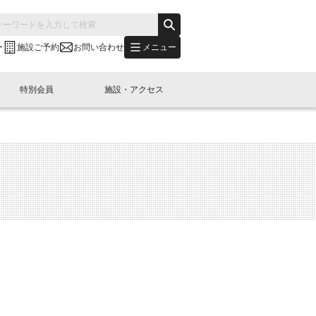
メニュー
ー
施設ご予約
お問い合わせ
特別会員
施設・アクセス
's "LINK-BioBAY TOKYO"？
s LINK-J WEST
申し込み
ご予約
(News Letter)
特別会員開催
ニュース・事業紹介
内容
橋コラム
出展・参加
イベント
B日本橋エリアについて