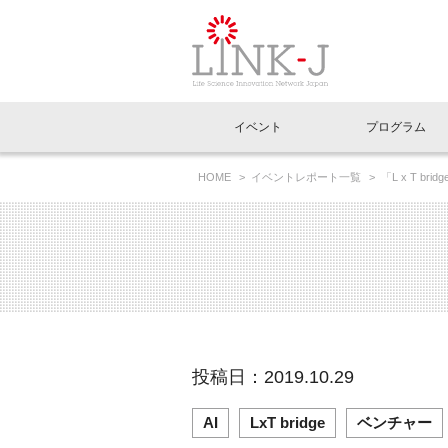
一般社団法人LI
イベント
プログラム
FAQ
イベントお知らせメール登録
HOME
イベントレポート一覧
「L x T b
イベント一覧
インタビュー・コラム一覧
ニュース一覧
Out of Box相談室
理事長挨拶
特別会員一覧
ラウンジ・会議室
LINK-J主催・共催
スペシャルインタビュー
トピック
特別
プレ
国内外連携
専用メニューはこちら
アクセス
LINK-J協賛・協力
連載コラム
メディア情報
出展
海外
組織概要
過去イベント
事務局だより
アクセラレーション
マイ
イベ
投稿日：2019.10.29
協賛・協力
施設
AI
LxT bridge
ベンチャー