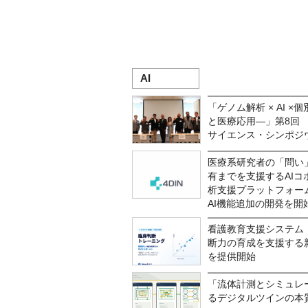
AI
「ゲノム解析 × AI 
と医療応用―」第8回 L
サイエンス・シンポジウ
医療系研究者の「問い
有までを支援するAIコ
析支援プラットフォーム「
AI機能追加の開発を開始
看護教育支援システム「
断力の育成を支援する
を提供開始
「流体計測とシミュレ
るデジタルツインの本