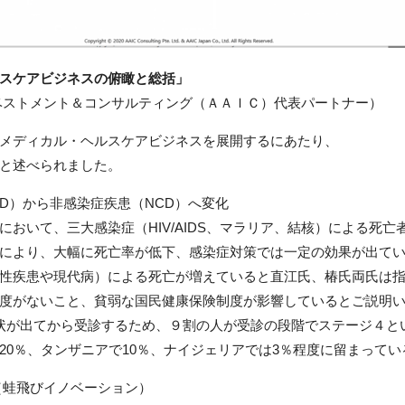
スケアビジネスの俯瞰と総括」
ベストメント＆コンサルティング（ＡＡＩＣ）代表パートナー）
メディカル・ヘルスケアビジネスを展開するにあたり、
と述べられました。
D）から非感染症疾患（NCD）へ変化
おいて、三大感染症（HIV/AIDS、マラリア、結核）による死
により、大幅に死亡率が低下、感染症対策では一定の効果が出て
性疾患や現代病）による死亡が増えていると直江氏、椿氏両氏は
度がないこと、貧弱な国民健康保険制度が影響しているとご説明
状が出てから受診するため、９割の人が受診の段階でステージ４と
20％、タンザニアで10％、ナイジェリアでは3％程度に留まって
（蛙飛びイノベーション）