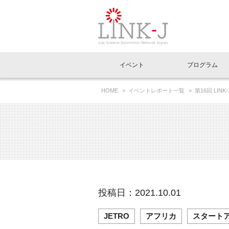
一般社団法人LI
イベント
プログラム
FAQ
イベントお知らせメール登録
HOME
イベントレポート一覧
第16回 L
イベント一覧
インタビュー・コラム一覧
ニュース一覧
Out of Box相談室
理事長挨拶
特別会員一覧
ラウンジ・会議室
LINK-J主催・共催
スペシャルインタビュー
トピック
特別
プレ
国内外連携
専用メニューはこちら
アクセス
LINK-J協賛・協力
連載コラム
メディア情報
出展
海外
組織概要
過去イベント
事務局だより
アクセラレーション
マイ
イベ
投稿日：2021.10.01
協賛・協力
施設
JETRO
アフリカ
スタート