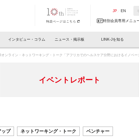
NK-J／LINK-J
JP
／
EN
特別会員専用メニュ
インタビュー・コラム
ニュース・掲示板
LINK-Jを知る
INK-Jオンライン・ネットワーキング・トーク「アフリカでのヘルスケア分野におけるイノベーシ
イベントレポート一覧
人と情報の交流掲示板一覧
What's "UNIKORN"？
Why in Nihonbashi
特別会員について
オフィス・ラボ
What
What’
入会
施設
会員開催
スリリース
ベンチャーインタビュー
LINK-J主催・共催
会員プレスリリース
会報誌 
サポーター紹介
事業
イベントレポート
閉じる
・参加
関連
サポーターコラム
LINK-J協賛・協力
募集
日本
パンフレット
GT
ページ
ント告知
アップ
ネットワーキング・トーク
ベンチャー