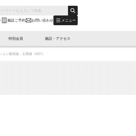
メニュー
ー
施設ご予約
お問い合わせ
特別会員
施設・アクセス
ョン最前線」を開催（8/27）
's "LINK-BioBAY TOKYO"？
s LINK-J WEST
申し込み
ご予約
(News Letter)
特別会員開催
ニュース・事業紹介
内容
橋コラム
出展・参加
イベント
B日本橋エリアについて