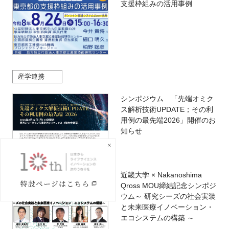
支援枠組みの活用事例
産学連携
シンポジウム 「先端オミク
ス解析技術UPDATE；その利
用例の最先端2026」開催のお
知らせ
近畿大学 × Nakanoshima
Qross MOU締結記念シンポジ
ウム～ 研究シーズの社会実装
と未来医療イノベーション・
エコシステムの構築 ～