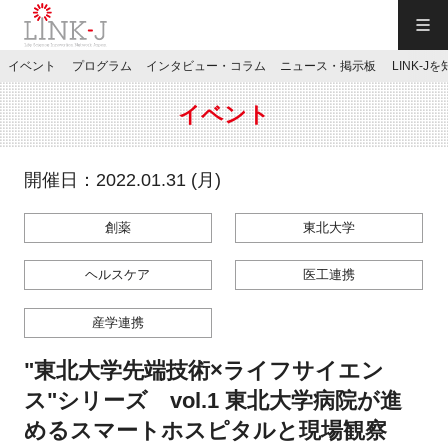
一般社団法人LINK-J／LINK-J
イベント
プログラム
インタビュー・コラム
ニュース・掲示板
LINK-J
JP
／
EN
イベント
開催日：2022.01.31 (月)
創薬
東北大学
特別会員専用メニュー
ヘルスケア
医工連携
施設ご予約
産学連携
お問い合わせ
"東北大学先端技術×ライフサイエン
ス"シリーズ vol.1 東北大学病院が進
マイページ
めるスマートホスピタルと現場観察