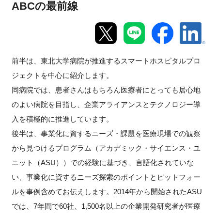
ABCの最前線
新規登録
イベント
前半は、東北大学病院が推進するスマートホスピタルプロ
プログラム
ジェクトを中心に紹介します。
同病院では、患者さんはもちろん医療者にとっても居心地
インタビュー・コラム
のよい病院を目指し、企業アライアンスとテクノロジー導
入を積極的に推進しています。
ニュース・掲示板
後半は、事業化に資するニーズ・課題を医療現場での観察
LINK-Jを知る
から見つけるプログラム（アカデミック・サイエンス・ユ
ニット（ASU））での経験に基づき、言語化されていな
特別会員
い、事業化に資するニーズ探索のポイントとピットフォー
ルを事例含めてお伝えします。2014年から開始されたASU
施設・アクセス
では、7年間で60社、1,500名以上の企業開発研究者が医療