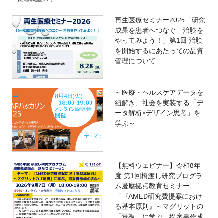
再生医療セミナー2026「研究
成果を患者へつなぐ―治験を
やってみよう！」第1回 治験
を開始するにあたっての品質
管理について
～医療・ヘルスケアデータを
紐解き、社会を実装する「デ
ータ解析×デザイン思考」を
学ぶ～
【無料ウェビナー】令和8年
度 第1回橋渡し研究プログラ
ム慶應拠点教育セミナー
「『AMED研究費提案におけ
る基本原則』～マグリットの
「透視」に学ぶ，提案書作成