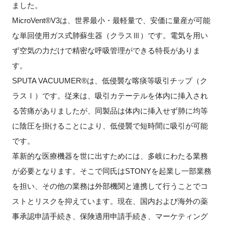
ました。
MicroVent®V3は、世界最小・最軽量で、安価に量産が可能
な単回使用ガス式肺蘇生器（クラスⅢ）です。電気を用い
ず空気の力だけで精密な呼吸管理ができる特長がありま
す。
SPUTA VACUUMER®は、低侵襲な喀痰等吸引チップ（ク
ラスⅠ）です。従来は、吸引カテーテルを体内に挿入され
る苦痛がありましたが、同製品は体内に挿入せず肺に均等
に陰圧を掛けることにより、低侵襲で短時間に吸引が可能
です。
革新的な医療機器を世に出すためには、多岐にわたる業務
が必要となります。そこで同氏はSTONYを起業し一部業務
を担い、その他の業務は外部機関と連携して行うことでコ
ストとリスクを抑えています。現在、国内および海外の薬
事承認申請手続き、保険適用申請手続き、マーケティング