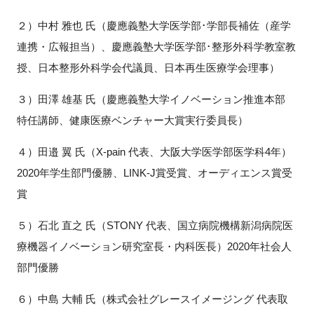
２）中村 雅也 氏（慶應義塾大学医学部･学部長補佐（産学
連携・広報担当）、慶應義塾大学医学部･整形外科学教室教
閉じる
授、日本整形外科学会代議員、日本再生医療学会理事）
３）田澤 雄基 氏（慶應義塾大学イノベーション推進本部
特任講師、健康医療ベンチャー大賞実行委員長）
４）田邉 翼 氏（X-pain 代表、大阪大学医学部医学科4年）
2020年学生部門優勝、LINK-J賞受賞、オーディエンス賞受
賞
５）石北 直之 氏（STONY 代表、国立病院機構新潟病院医
療機器イノベーション研究室長・内科医長）2020年社会人
部門優勝
６）中島 大輔 氏（株式会社グレースイメージング 代表取