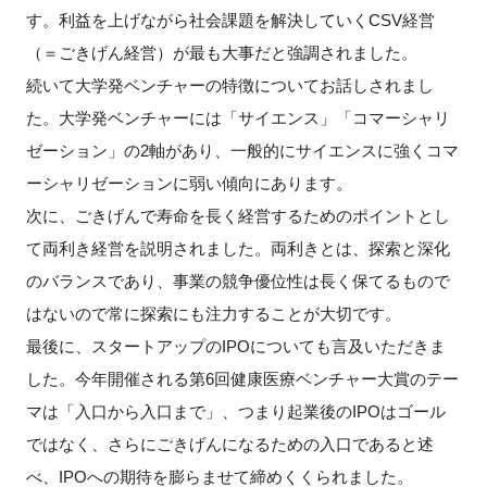
す。利益を上げながら社会課題を解決していくCSV経営
（＝ごきげん経営）が最も大事だと強調されました。
続いて大学発ベンチャーの特徴についてお話しされまし
た。大学発ベンチャーには「サイエンス」「コマーシャリ
ゼーション」の2軸があり、一般的にサイエンスに強くコマ
ーシャリゼーションに弱い傾向にあります。
次に、ごきげんで寿命を長く経営するためのポイントとし
て両利き経営を説明されました。両利きとは、探索と深化
のバランスであり、事業の競争優位性は長く保てるもので
はないので常に探索にも注力することが大切です。
最後に、スタートアップのIPOについても言及いただきま
した。今年開催される第6回健康医療ベンチャー大賞のテー
マは「入口から入口まで」、つまり起業後のIPOはゴール
ではなく、さらにごきげんになるための入口であると述
べ、IPOへの期待を膨らませて締めくくられました。