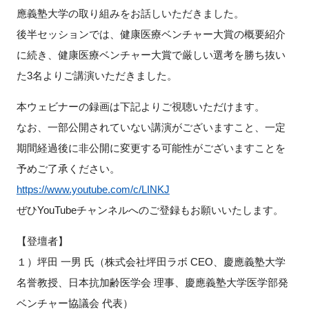
FAQ
應義塾大学の取り組みをお話しいただきました。
後半セッションでは、健康医療ベンチャー大賞の概要紹介
イベントお知らせメール登録
に続き、健康医療ベンチャー大賞で厳しい選考を勝ち抜い
た3名よりご講演いただきました。
本ウェビナーの録画は下記よりご視聴いただけます。
なお、一部公開されていない講演がございますこと、一定
期間経過後に非公開に変更する可能性がございますことを
予めご了承ください。
https://www.youtube.com/c/LINKJ
ぜひYouTubeチャンネルへのご登録もお願いいたします。
【登壇者】
１）坪田 一男 氏（株式会社坪田ラボ CEO、慶應義塾大学
名誉教授、日本抗加齢医学会 理事、慶應義塾大学医学部発
ベンチャー協議会 代表）