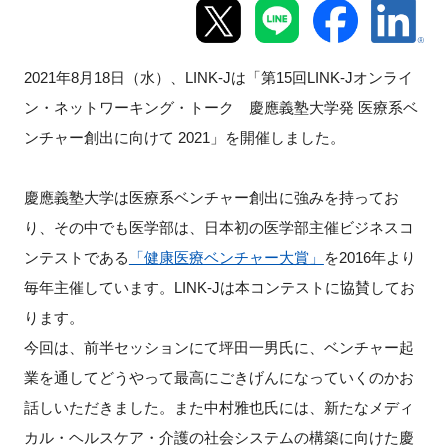
新規登録
2021年8月18日（水）、LINK-Jは「第15回LINK-Jオンライ
イベント
ン・ネットワーキング・トーク 慶應義塾大学発 医療系ベ
ンチャー創出に向けて 2021」を開催しました。
プログラム
インタビュー・コラム
慶應義塾大学は医療系ベンチャー創出に強みを持ってお
り、その中でも医学部は、日本初の医学部主催ビジネスコ
ニュース・掲示板
ンテストである
「健康医療ベンチャー大賞」
を2016年より
毎年主催しています。LINK-Jは本コンテストに協賛してお
LINK-Jを知る
ります。
今回は、前半セッションにて坪田一男氏に、ベンチャー起
特別会員
業を通してどうやって最高にごきげんになっていくのかお
話しいただきました。また中村雅也氏には、新たなメディ
施設・アクセス
カル・ヘルスケア・介護の社会システムの構築に向けた慶