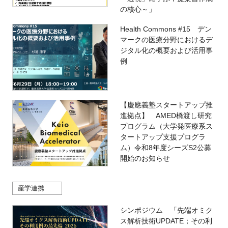
の核心～」
Health Commons #15 デン
マークの医療分野におけるデ
ジタル化の概要および活用事
例
【慶應義塾スタートアップ推
進拠点】 AMED橋渡し研究
プログラム（大学発医療系ス
タートアップ支援プログラ
ム）令和8年度シーズS2公募
開始のお知らせ
産学連携
シンポジウム 「先端オミク
ス解析技術UPDATE；その利