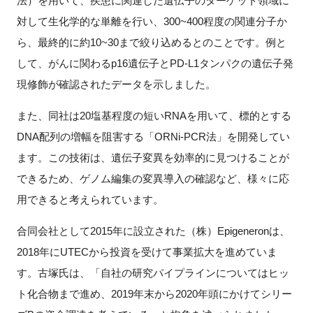
法）を用いて、疾患に関連した遺伝子のターゲット領域に
対して生化学的な単離を行い、300~400程度の関連分子か
ら、最終的に約10~30まで絞り込めるとのことです。例と
して、がんに関わるp16遺伝子とPD-L1タンパクの遺伝子発
現修飾が確認されたデータを示しました。
また、同社は20塩基程度の短いRNAを用いて、標的とする
DNA配列の増幅を阻害する「ORNi-PCR法」を開発してい
ます。この技術は、遺伝子変異を効率的に見つけることが
できるため、ゲノム編集の変異導入の確認など、様々に応
用できると考えられています。
合同会社として2015年に設立された（株）Epigeneronは、
2018年にUTECから投資を受けて事業拡大を進めていま
す。古塚氏は、「自社の研究パイプラインについてはヒッ
ト化合物まで進め、2019年末から2020年頭にかけてシリー