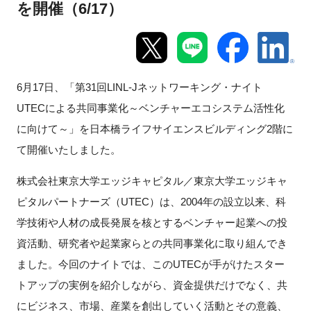
を開催（6/17）
新規登録
イベント
6月17日、「第31回LINL-Jネットワーキング・ナイト
プログラム
UTECによる共同事業化～ベンチャーエコシステム活性化
に向けて～」を日本橋ライフサイエンスビルディング2階に
インタビュー・コラム
て開催いたしました。
ニュース・掲示板
株式会社東京大学エッジキャピタル／東京大学エッジキャ
ピタルパートナーズ（UTEC）は、2004年の設立以来、科
LINK-Jを知る
学技術や人材の成長発展を核とするベンチャー起業への投
資活動、研究者や起業家らとの共同事業化に取り組んでき
特別会員
ました。今回のナイトでは、このUTECが手がけたスター
施設・アクセス
トアップの実例を紹介しながら、資金提供だけでなく、共
にビジネス、市場、産業を創出していく活動とその意義、