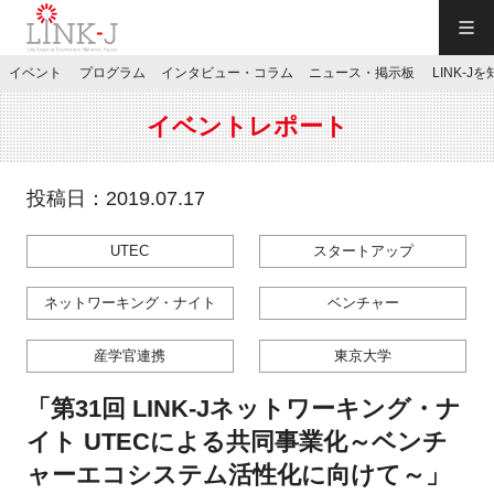
一般社団法人LINK-J／LINK-J
イベント
プログラム
インタビュー・コラム
ニュース・掲示板
LINK-J
JP
／
EN
イベントレポート
投稿日：2019.07.17
UTEC
スタートアップ
特別会員専用メニュー
ネットワーキング・ナイト
ベンチャー
施設ご予約
産学官連携
東京大学
お問い合わせ
「第31回 LINK-Jネットワーキング・ナ
イト UTECによる共同事業化～ベンチ
マイページ
ャーエコシステム活性化に向けて～」