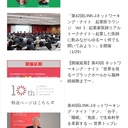
「第42回LINK-Jネットワーキ
ング・ナイト 起業医ラウン
ジ Vol. 1 : 起業家医師リアル
トークナイト～起業した医師
に飲みながらゆるーく何でも
聞いてみよう～」を開催
（1/29）
【開催延期】第43回 ネットワ
ーキング・ナイト「世界を視
るーブラックホールから脳神
経細胞までー」
第40回LINK-Jネットワーキン
グ・ナイト「ナノ」「分子」
「睡眠」「免疫」で生命科学
を革新する ― 世界トップレ