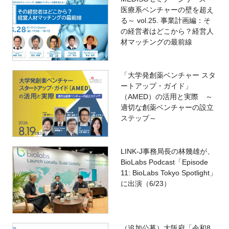
医療系ベンチャーの壁を超え
る～ vol.25. 事業計画編：そ
の経営者はどこから？経営人
材マッチングの最前線
「大学発創薬ベンチャー スタ
ートアップ・ガイド」
（AMED）の活用と実際 ～
適切な創薬ベンチャーの設立
ステップ～
LINK-J事務局長の林幾雄が、
BioLabs Podcast「Episode
11: BioLabs Tokyo Spotlight」
に出演（6/23）
（追加公募）大阪府「令和8