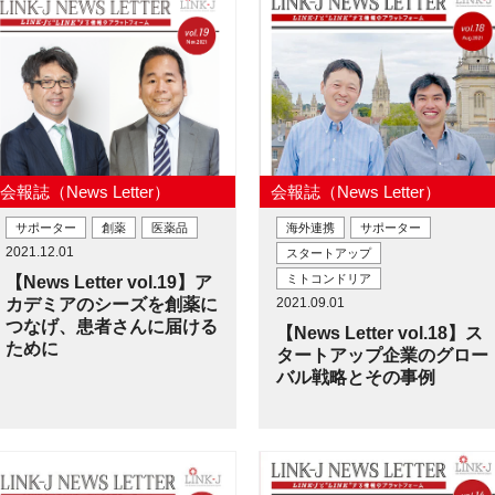
会報誌（News Letter）
会報誌（News Letter）
サポーター
創薬
医薬品
海外連携
サポーター
2021.12.01
スタートアップ
ミトコンドリア
【News Letter vol.19】ア
カデミアのシーズを創薬に
2021.09.01
つなげ、患者さんに届ける
【News Letter vol.18】ス
ために
タートアップ企業のグロー
バル戦略とその事例