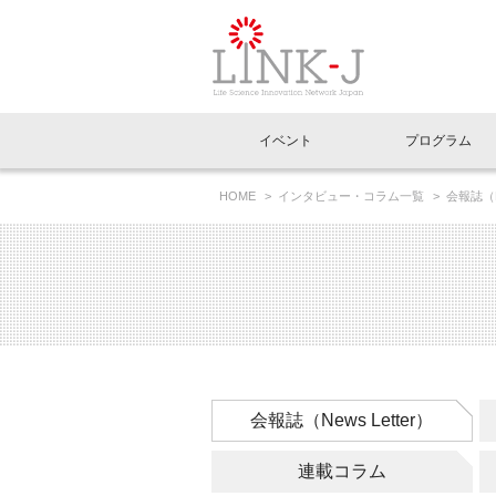
一般社団法人LI
イベント
プログラム
FAQ
イベントお知らせメール登録
HOME
インタビュー・コラム一覧
会報誌（Ne
イベント一覧
インタビュー・コラム一覧
ニュース一覧
Out of Box相談室
理事長挨拶
特別会員一覧
ラウンジ・会議室
LINK-J主催・共催
スペシャルインタビュー
トピック
特別
プレ
国内外連携
専用メニューはこちら
アクセス
LINK-J協賛・協力
連載コラム
メディア情報
出展
海外
組織概要
過去イベント
事務局だより
アクセラレーション
マイ
イベ
会報誌（News Letter）
協賛・協力
施設
連載コラム