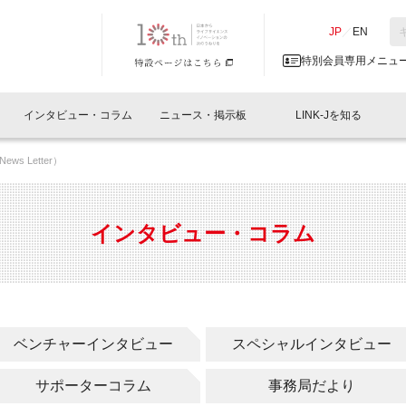
NK-J／LINK-J
JP
／
EN
特別会員専用メニュ
インタビュー・コラム
ニュース・掲示板
LINK-Jを知る
ws Letter）
イベントレポート一覧
人と情報の交流掲示板一覧
What's "UNIKORN"？
Why in Nihonbashi
特別会員について
オフィス・ラボ
What
What’
入会
施設
会員開催
スリリース
ベンチャーインタビュー
LINK-J主催・共催
会員プレスリリース
会報誌 
サポーター紹介
事業
インタビュー・コラム
閉じる
・参加
関連
サポーターコラム
LINK-J協賛・協力
募集
日本
パンフレット
GT
ページ
ント告知
ベンチャーインタビュー
スペシャルインタビュー
サポーターコラム
事務局だより