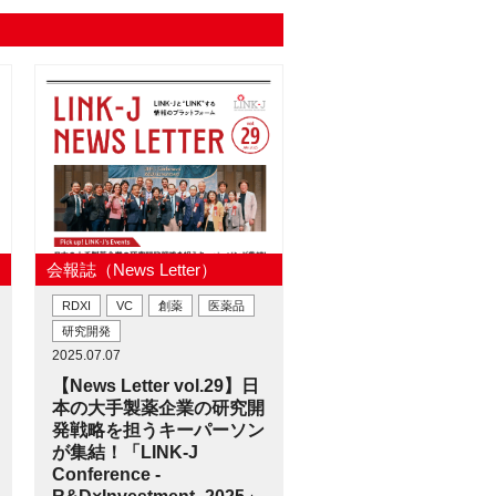
会報誌（News Letter）
RDXI
VC
創薬
医薬品
研究開発
2025.07.07
【News Letter vol.29】日
本の大手製薬企業の研究開
発戦略を担うキーパーソン
が集結！「LINK-J
Conference -