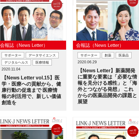
会報誌（News Letter）
会報誌（News Letter）
サポーター
データサイエンス
サポーター
創薬
医薬品
2020.06.29
デジタルヘルス
医療情報
2020.11.04
【News Letter】新薬開発
に重要な要素は「必要な情
【News Letter vol.15】医
報を見分ける感性」と「海
学・医療への貢献から、健
外とつながる発想」 これ
康行動の促進まで 医療情
からの医薬品開発の課題と
報の利活用で、新しい価値
展望
創造を