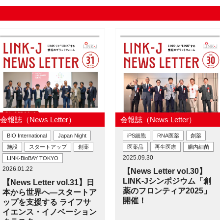
会報誌（News Letter）
会報誌（News Letter）
BIO International
Japan Night
iPS細胞
RNA医薬
創薬
施設
スタートアップ
創薬
医薬品
再生医療
腸内細菌
2025.09.30
LINK-BioBAY TOKYO
2026.01.22
【News Letter vol.30】
LINK-Jシンポジウム「創
【News Letter vol.31】日
薬のフロンティア2025」
本から世界へ―スタートア
開催！
ップを支援する ライフサ
イエンス・イノベーション