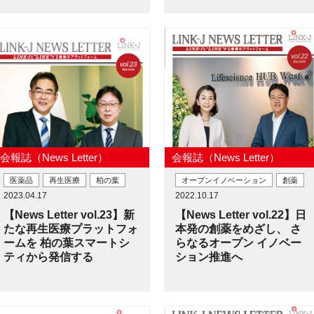
会報誌（News Letter）
会報誌（News Letter）
医薬品
再生医療
柏の葉
オープンイノベーション
創薬
2023.04.17
2022.10.17
【News Letter vol.23】新
【News Letter vol.22】日
たな再生医療プラットフォ
本発の創薬をめざし、 さ
ームを 柏の葉スマートシ
らなるオープン イノベー
ティから発信する
ション推進へ