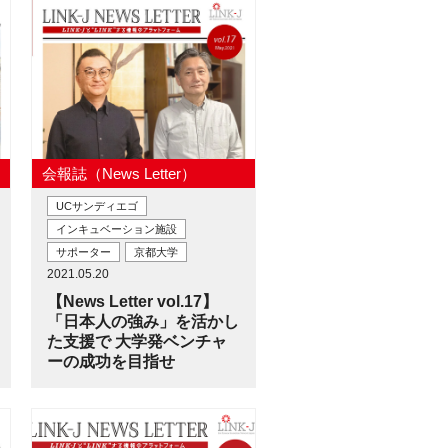
会報誌（News Letter）
UCサンディエゴ
インキュベーション施設
サポーター
京都大学
2021.05.20
【News Letter vol.17】
「日本人の強み」を活かし
た支援で 大学発ベンチャ
ーの成功を目指せ