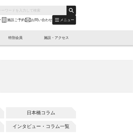
メニュー
ー
施設ご予約
お問い合わせ
特別会員
施設・アクセス
's "LINK-BioBAY TOKYO"？
s LINK-J WEST
申し込み
ご予約
(News Letter)
特別会員開催
ニュース・事業紹介
内容
橋コラム
出展・参加
イベント
B日本橋エリアについて
日本橋コラム
インタビュー・コラム一覧