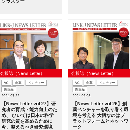
クラスター
会報誌（News Letter）
会報誌（News Letter）
VC
創薬
ベンチャー
VC
創薬
ベンチャー
医薬品
医薬品
2024.07.22
2024.06.03
【News Letter vol.27】研
【News Letter vol.26】創
究者の育成・能力向上のた
薬ベンチャーを取り巻く環
め、 ひいては日本の科学
境を考える 大切なのはプ
研究の質を高めるために
ラットフォームとネットワ
今、整えるべき研究環境
ーク