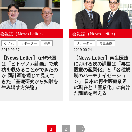
会報誌（News Letter）
会報誌（News Letter）
ゲノム
サポーター
特許
サポーター
再生医療
2019.09.27
2019.06.24
【News Letter】なぜ米国
【News Letter】再生医療
は「ヒトゲノム計画」で成
における次の課題は「再生
功を収めることができたの
医療の産業化」と「各種規
か 同計画を通じて見えて
制のハーモナイゼーショ
きた「基礎研究から知財を
ン」 日本の再生医療業界
生み出す方法論」
の現在と「産業化」に向け
た課題を考える
1
2
next