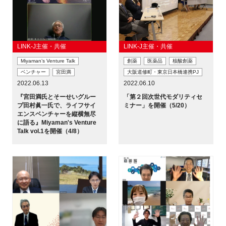
LINK-J主催・共催
LINK-J主催・共催
Miyaman’s Venture Talk
創薬
医薬品
核酸創薬
ベンチャー
宮田満
大阪道修町・東京日本橋連携PJ
2022.06.13
2022.06.10
『宮田満氏とそーせいグルー
「第２回次世代モダリティセ
プ田村眞一氏で、ライフサイ
ミナー」を開催（5/20）
エンスベンチャーを縦横無尽
に語る』Miyaman's Venture
Talk vol.1を開催（4/8）