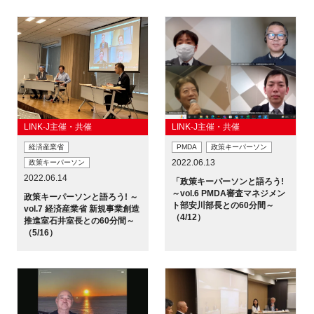
LINK-J主催・共催
LINK-J主催・共催
経済産業省
PMDA
政策キーパーソン
2022.06.13
政策キーパーソン
2022.06.14
「政策キーパーソンと語ろう!
～vol.6 PMDA審査マネジメン
政策キーパーソンと語ろう! ～
ト部安川部長との60分間～
vol.7 経済産業省 新規事業創造
（4/12）
推進室石井室長との60分間～
（5/16）