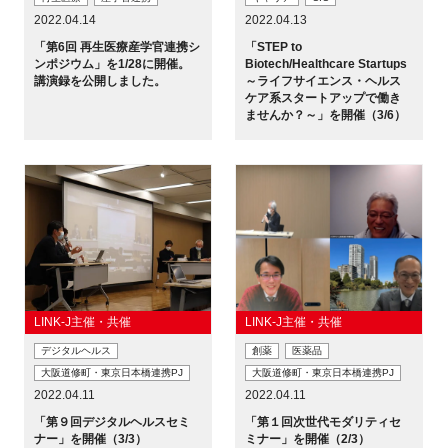
2022.04.14
2022.04.13
「第6回 再生医療産学官連携シ
「STEP to
ンポジウム」を1/28に開催。
Biotech/Healthcare Startups
講演録を公開しました。
～ライフサイエンス・ヘルス
ケア系スタートアップで働き
ませんか？～」を開催（3/6）
LINK-J主催・共催
LINK-J主催・共催
デジタルヘルス
創薬
医薬品
大阪道修町・東京日本橋連携PJ
大阪道修町・東京日本橋連携PJ
2022.04.11
2022.04.11
「第９回デジタルヘルスセミ
「第１回次世代モダリティセ
ナー」を開催（3/3）
ミナー」を開催（2/3）