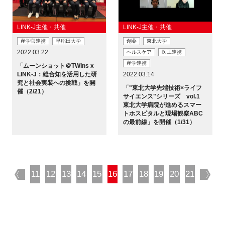
LINK-J主催・共催
LINK-J主催・共催
産学官連携
早稲田大学
創薬
東北大学
2022.03.22
ヘルスケア
医工連携
産学連携
「ムーンショット＠TWIns x
2022.03.14
LINK-J：総合知を活用した研
究と社会実装への挑戦」を開
「"東北大学先端技術×ライフ
催（2/21）
サイエンス"シリーズ vol.1
東北大学病院が進めるスマー
トホスピタルと現場観察ABC
の最前線」を開催（1/31）
prev
11
12
13
14
15
16
17
18
19
20
21
nex