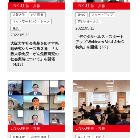
LINK-J主催・共催
LINK-J主催・共催
大阪大学
がん医療
JHeC
スタートアップ
ネットワーキング・トーク
デジタルヘルス
2022.05.11
免疫
2022.05.23
「デジタルヘルス・スタート
アップ Webinars Vol.4 JHeC
大阪大学社会実装をめざす先
特集」を開催（3/2）
端研究シリーズ第２弾 「大
阪大学免疫・がん免疫研究の
社会実装について」を開催
（4/13）
LINK-J主催・共催
LINK-J主催・共催
再生医療
産学官連携
キャリア
CIC