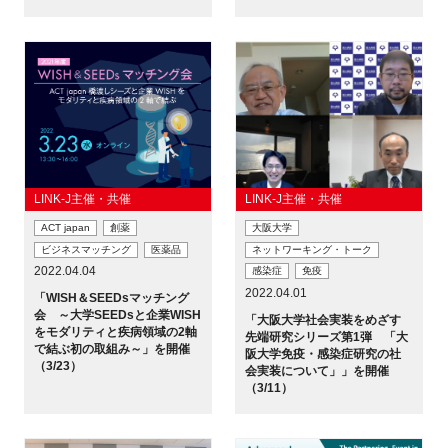
LINK-J主催・共催
LINK-J主催・共催
ACT japan
創薬
大阪大学
ビジネスマッチング
医薬品
ネットワーキング・トーク
2022.04.04
感染症
免疫
2022.04.01
「WISH＆SEEDsマッチング
会 ～大学SEEDsと企業WISH
「大阪大学社会実装をめざす
をモダリティと疾病領域の2軸
先端研究シリーズ第1弾 「大
で結ぶ初の取組み～」を開催
阪大学免疫・感染症研究の社
（3/23）
会実装について」」を開催
（3/11）