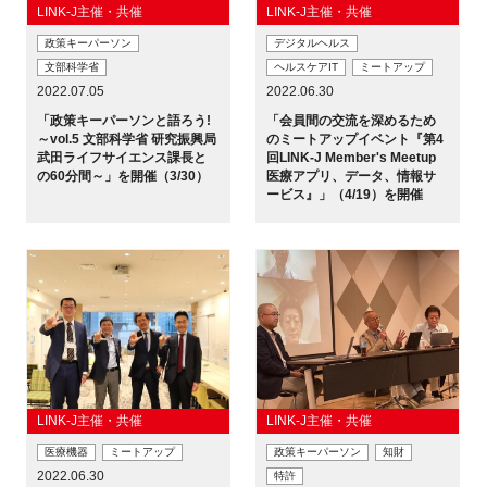
LINK-J主催・共催
LINK-J主催・共催
新規登録
政策キーパーソン
デジタルヘルス
文部科学省
ヘルスケアIT
ミートアップ
2022.07.05
2022.06.30
イベント
「政策キーパーソンと語ろう!
「会員間の交流を深めるため
～vol.5 文部科学省 研究振興局
のミートアップイベント『第4
プログラム
武田ライフサイエンス課長と
回LINK-J Member's Meetup
の60分間～」を開催（3/30）
医療アプリ、データ、情報サ
ービス』」（4/19）を開催
インタビュー・コラム
ニュース・掲示板
LINK-Jを知る
特別会員
LINK-J主催・共催
LINK-J主催・共催
施設・アクセス
医療機器
ミートアップ
政策キーパーソン
知財
2022.06.30
特許