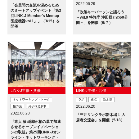
2022.06.29
FAQ
「会員間の交流を深めるため
のミートアップイベント『第3
「政策キーパーソンと語ろう!
回LINK-J Member's Meetup
～vol.9 特許庁 沖田様との60分
医療機器vol.1』」（3/15）を
間～」を開催（6/７）
イベントお知らせメール登録
開催
LINK-J主催・共催
LINK-J主催・共催
ネットワーキング・トーク
ラボ
拠点
新木場
2022.06.20
柏の葉
分子構造解析
2022.06.28
「三井リンクラボ新木場１ 入
居者交流会」を開催（5/18）
『東大 藤田誠研 柏の葉で加速
させるオープンイノベーショ
ンの取組』第25回LINK-Jオン
ライン・ネットワーキング・