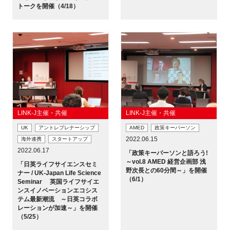
トークを開催（4/18）
閉じる
LINK-J主催・共催
LINK-J主催・共催
UK
アントレプレナーシップ
AMED
政策キーパーソン
2022.06.15
海外連携
スタートアップ
2022.06.17
「政策キーパーソンと語ろう!
～vol.8 AMED 経営企画部 浅
「日英ライフサイエンスセミ
野次長との60分間～」を開催
ナー / UK-Japan Life Science
（6/1）
Seminar 英国ライフサイエ
ンスイノベーションエコシス
テム最新潮流 ～日英コラボ
レーションが加速～」を開催
（5/25）